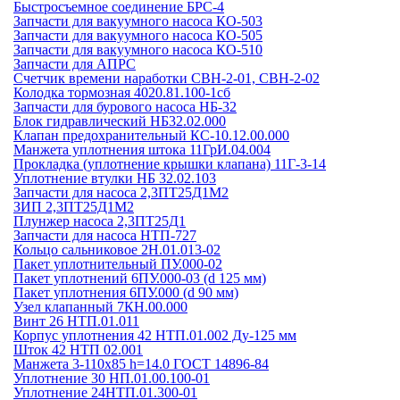
Быстросъемное соединение БРС-4
Запчасти для вакуумного насоса КО-503
Запчасти для вакуумного насоса КО-505
Запчасти для вакуумного насоса КО-510
Запчасти для АПРС
Счетчик времени наработки СВН-2-01, СВН-2-02
Колодка тормозная 4020.81.100-1сб
Запчасти для бурового насоса НБ-32
Блок гидравлический НБ32.02.000
Клапан предохранительный КС-10.12.00.000
Манжета уплотнения штока 11ГрИ.04.004
Прокладка (уплотнение крышки клапана) 11Г-3-14
Уплотнение втулки НБ 32.02.103
Запчасти для насоса 2,3ПТ25Д1М2
ЗИП 2,3ПТ25Д1М2
Плунжер насоса 2,3ПТ25Д1
Запчасти для насоса НТП-727
Кольцо сальниковое 2Н.01.013-02
Пакет уплотнительный ПУ.000-02
Пакет уплотнений 6ПУ.000-03 (d 125 мм)
Пакет уплотнения 6ПУ.000 (d 90 мм)
Узел клапанный 7КН.00.000
Винт 26 НТП.01.011
Корпус уплотнения 42 НТП.01.002 Ду-125 мм
Шток 42 НТП 02.001
Манжета 3-110х85 h=14.0 ГОСТ 14896-84
Уплотнение 30 НП.01.00.100-01
Уплотнение 24НТП.01.300-01