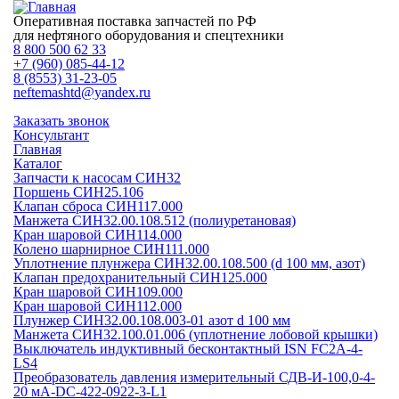
Оперативная поставка запчастей по РФ
для нефтяного оборудования и спецтехники
8 800 500 62 33
+7 (960) 085-44-12
8 (8553) 31-23-05
neftemashtd@yandex.ru
Заказать звонок
Консультант
Главная
Каталог
Запчасти к насосам СИН32
Поршень СИН25.106
Клапан сброса СИН117.000
Манжета СИН32.00.108.512 (полиуретановая)
Кран шаровой СИН114.000
Колено шарнирное СИН111.000
Уплотнение плунжера СИН32.00.108.500 (d 100 мм, азот)
Клапан предохранительный СИН125.000
Кран шаровой СИН109.000
Кран шаровой СИН112.000
Плунжер СИН32.00.108.003-01 азот d 100 мм
Манжета СИН32.100.01.006 (уплотнение лобовой крышки)
Выключатель индуктивный бесконтактный ISN FC2A-4-
LS4
Преобразователь давления измерительный СДВ-И-100,0-4-
20 мА-DC-422-0922-3-L1