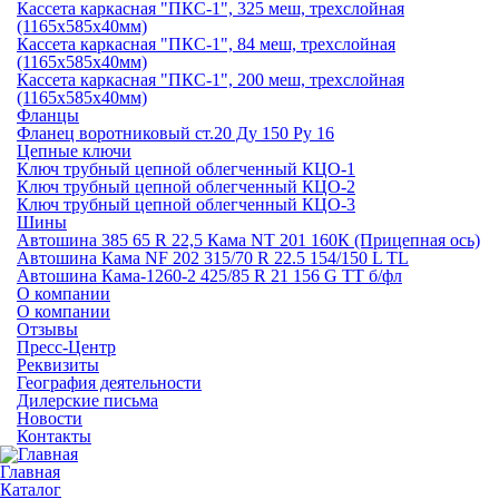
Кассета каркасная "ПКС-1", 325 меш, трехслойная
(1165х585х40мм)
Кассета каркасная "ПКС-1", 84 меш, трехслойная
(1165х585х40мм)
Кассета каркасная "ПКС-1", 200 меш, трехслойная
(1165х585х40мм)
Фланцы
Фланец воротниковый ст.20 Ду 150 Ру 16
Цепные ключи
Ключ трубный цепной облегченный КЦО-1
Ключ трубный цепной облегченный КЦО-2
Ключ трубный цепной облегченный КЦО-3
Шины
Автошина 385 65 R 22,5 Кама NT 201 160К (Прицепная ось)
Автошина Кама NF 202 315/70 R 22.5 154/150 L TL
Автошина Кама-1260-2 425/85 R 21 156 G TT б/фл
О компании
О компании
Отзывы
Пресс-Центр
Реквизиты
География деятельности
Дилерские письма
Новости
Контакты
Главная
Каталог