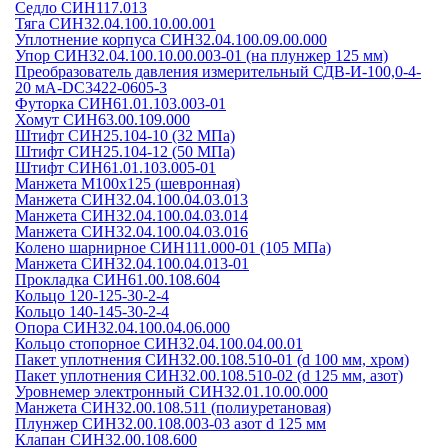
Седло СИН117.013
Тяга СИН32.04.100.10.00.001
Уплотнение корпуса СИН32.04.100.09.00.000
Упор СИН32.04.100.10.00.003-01 (на плунжер 125 мм)
Преобразователь давления измерительный СДВ-И-100,0-4-
20 мА-DC3422-0605-3
Футорка СИН61.01.103.003-01
Хомут СИН63.00.109.000
Штифт СИН25.104-10 (32 МПа)
Штифт СИН25.104-12 (50 МПа)
Штифт СИН61.01.103.005-01
Манжета М100х125 (шевронная)
Манжета СИН32.04.100.04.03.013
Манжета СИН32.04.100.04.03.014
Манжета СИН32.04.100.04.03.016
Колено шарнирное СИН111.000-01 (105 МПа)
Манжета СИН32.04.100.04.013-01
Прокладка СИН61.00.108.604
Кольцо 120-125-30-2-4
Кольцо 140-145-30-2-4
Опора СИН32.04.100.04.06.000
Кольцо стопорное СИН32.04.100.04.00.01
Пакет уплотнения СИН32.00.108.510-01 (d 100 мм, хром)
Пакет уплотнения СИН32.00.108.510-02 (d 125 мм, азот)
Уровнемер электронный СИН32.01.10.00.000
Манжета СИН32.00.108.511 (полиуретановая)
Плунжер СИН32.00.108.003-03 азот d 125 мм
Клапан СИН32.00.108.600