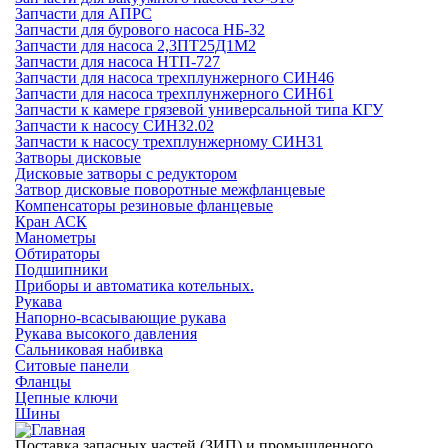
Запчасти для АПРС
Запчасти для бурового насоса НБ-32
Запчасти для насоса 2,3ПТ25Д1М2
Запчасти для насоса НТП-727
Запчасти для насоса трехплунжерного СИН46
Запчасти для насоса трехплунжерного СИН61
Запчасти к камере грязевой универсальной типа КГУ
Запчасти к насосу СИН32.02
Запчасти к насосу трехплунжерному СИН31
Затворы дисковые
Дисковые затворы с редуктором
Затвор дисковые поворотные межфланцевые
Компенсаторы резиновые фланцевые
Кран АСК
Манометры
Обтираторы
Подшипники
Приборы и автоматика котельных.
Рукава
Напорно-всасывающие рукава
Рукава высокого давления
Сальниковая набивка
Ситовые панели
Фланцы
Цепные ключи
Шины
Поставка запасных частей (ЗИП) и промышленного