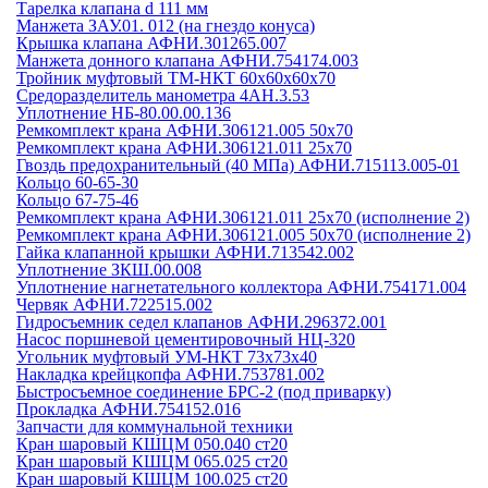
Тарелка клапана d 111 мм
Манжета ЗАУ.01. 012 (на гнездо конуса)
Крышка клапана АФНИ.301265.007
Манжета донного клапана АФНИ.754174.003
Тройник муфтовый ТМ-НКТ 60х60х60х70
Средоразделитель манометра 4АН.3.53
Уплотнение НБ-80.00.00.136
Ремкомплект крана АФНИ.306121.005 50х70
Ремкомплект крана АФНИ.306121.011 25х70
Гвоздь предохранительный (40 МПа) АФНИ.715113.005-01
Кольцо 60-65-30
Кольцо 67-75-46
Ремкомплект крана АФНИ.306121.011 25х70 (исполнение 2)
Ремкомплект крана АФНИ.306121.005 50х70 (исполнение 2)
Гайка клапанной крышки АФНИ.713542.002
Уплотнение ЗКШ.00.008
Уплотнение нагнетательного коллектора АФНИ.754171.004
Червяк АФНИ.722515.002
Гидросъемник седел клапанов АФНИ.296372.001
Насос поршневой цементировочный НЦ-320
Угольник муфтовый УМ-НКТ 73х73х40
Накладка крейцкопфа АФНИ.753781.002
Быстросъемное соединение БРС-2 (под приварку)
Прокладка АФНИ.754152.016
Запчасти для коммунальной техники
Кран шаровый КШЦМ 050.040 ст20
Кран шаровый КШЦМ 065.025 ст20
Кран шаровый КШЦМ 100.025 ст20