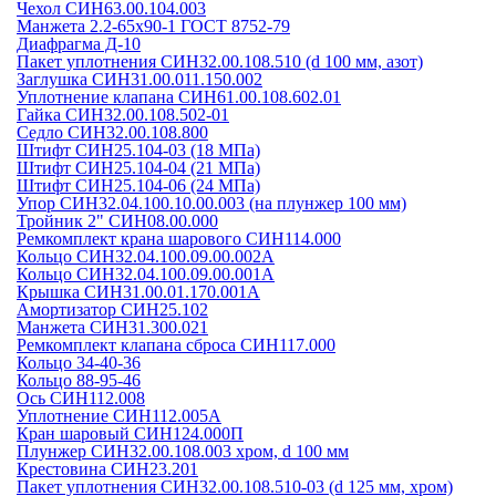
Чехол СИН63.00.104.003
Манжета 2.2-65х90-1 ГОСТ 8752-79
Диафрагма Д-10
Пакет уплотнения СИН32.00.108.510 (d 100 мм, азот)
Заглушка СИН31.00.011.150.002
Уплотнение клапана СИН61.00.108.602.01
Гайка СИН32.00.108.502-01
Седло СИН32.00.108.800
Штифт СИН25.104-03 (18 МПа)
Штифт СИН25.104-04 (21 МПа)
Штифт СИН25.104-06 (24 МПа)
Упор СИН32.04.100.10.00.003 (на плунжер 100 мм)
Тройник 2" СИН08.00.000
Ремкомплект крана шарового СИН114.000
Кольцо СИН32.04.100.09.00.002А
Кольцо СИН32.04.100.09.00.001А
Крышка СИН31.00.01.170.001А
Амортизатор СИН25.102
Манжета СИН31.300.021
Ремкомплект клапана сброса СИН117.000
Кольцо 34-40-36
Кольцо 88-95-46
Ось СИН112.008
Уплотнение СИН112.005А
Кран шаровый СИН124.000П
Плунжер СИН32.00.108.003 хром, d 100 мм
Крестовина СИН23.201
Пакет уплотнения СИН32.00.108.510-03 (d 125 мм, хром)