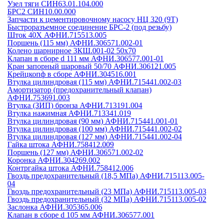
Узел тяги СИН63.01.104.000
БРС2 СИН10.00.000
Запчасти к цементировочному насосу НЦ 320 (9Т)
Быстроразъемное соединение БРС-2 (под резьбу)
Шток 40Х АФНИ.715513.005
Поршень (115 мм) АФНИ.306571.002-01
Колено шарнирное 3КШ.001-02 50х70
Клапан в сборе d 111 мм АФНИ.306577.001-01
Кран запорный шаровый 50/70 АФНИ.306121.005
Крейцкопф в сборе АФНИ.304516.001
Втулка цилиндровая (115 мм) АФНИ.715441.002-03
Амортизатор (предохранительный клапан)
АФНИ.753691.003
Втулка (ЗИП) бронза АФНИ.713191.004
Втулка нажимная АФНИ.713341.019
Втулка цилиндровая (90 мм) АФНИ.715441.001-01
Втулка цилиндровая (100 мм) АФНИ.715441.002-02
Втулка цилиндровая (127 мм) АФНИ.715441.002-04
Гайка штока АФНИ.758412.009
Поршень (127 мм) АФНИ.306571.002-02
Коронка АФНИ.304269.002
Контргайка штока АФНИ.758412.006
Гвоздь предохранительный (18,5 МПа) АФНИ.715113.005-
04
Гвоздь предохранительный (23 МПа) АФНИ.715113.005-03
Гвоздь предохранительный (32 МПа) АФНИ.715113.005-02
Заслонка АФНИ.305365.006
Клапан в сборе d 105 мм АФНИ.306577.001