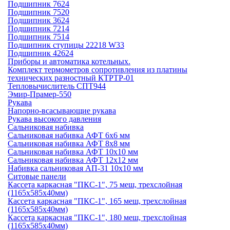
Подшипник 7624
Подшипник 7520
Подшипник 3624
Подшипник 7214
Подшипник 7514
Подшипник ступицы 22218 W33
Подшипник 42624
Приборы и автоматика котельных.
Комплект термометров сопротивления из платины
технических разностный КТРТР-01
Тепловычислитель СПТ944
Эмир-Прамер-550
Рукава
Напорно-всасывающие рукава
Рукава высокого давления
Сальниковая набивка
Сальниковая набивка АФТ 6х6 мм
Сальниковая набивка АФТ 8х8 мм
Сальниковая набивка АФТ 10х10 мм
Сальниковая набивка АФТ 12х12 мм
Набивка сальниковая АП-31 10х10 мм
Ситовые панели
Кассета каркасная "ПКС-1", 75 меш, трехслойная
(1165х585х40мм)
Кассета каркасная "ПКС-1", 165 меш, трехслойная
(1165х585х40мм)
Кассета каркасная "ПКС-1", 180 меш, трехслойная
(1165х585х40мм)