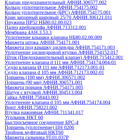
Клапан предохранительный АФНИ.306577.002
Кольцо уплотнительное АФНИ.754175.002
Кольцо уплотнительное (БРС) АФНИ.754175.001
Кран запорный шаровый 25/70 АФНИ.306121.011
Пружина ПР52 НБ80.02.00.023
Палец крейцкопфа АФНИ.713312.001
Мембрана 4АН.3.53.3
Уплотнение крышки клапана НБ80.02.00.009
Манжета штока АФНИ.754171.001
Манжета под крышку цилиндра АФНИ.754171.003
Уплотнение цилиндровой втулки АФНИ.754152.017
Шток (Предохранительный клапан) АФНИ.715412.001
Уплотнение клапана d 111 мм АФНИ.754174.004-01
Седло клапана Ø 111 мм АФНИ.712173.001-01
Седло клапана d 105 мм АФНИ.712173.002-01
Поршень (100 мм) АФНИ.306571.002
Поршень (90 мм) АФНИ.306571.001
Манжета поршня АФНИ.754171.005
Шатун с втулкой АФНИ.304513.004
Гайка АФНИ.758443.003
Уплотнение клапана d 105 мм АФНИ.754174.004
Винт АФНИ.758221.002
Втулка нажимная АФНИ.711341.017
Угольник НКТ 60
Быстросъемное соединение БРС-4
Поршень (уплотнение) ЦН 0206
Тройник муфтовый НКТ60
Манжета сальника 9Т.01.037Р