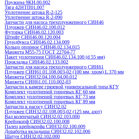
Пружина 9КН.00.002
Тяга 42НТП01.007
Уплотнение штока R-2-125
Уплотнение штока R-2-090
Запчасти для насоса трехплунжерного СИН46
Плунжер СИН46.02.100.012
Футорка СИН46.02.120.003
Штифт СИН46.00.120.004
Грундбукса СИН46.02.134.009
Кольцо опорное СИН46.02.134.015
Манжета М55-75 ГОСТ 22704-77
Пакет уплотнения СИН46.02.134.100 (d 55 мм)
Прокладка СИН46.02.133.002
Запчасти для насоса трехплунжерного СИН61
Плунжер СИН61.01.108.003-02 (100 мм, хром) L 370 мм
Манжета СИН32.04.100.04.00.012
Манжета СИН61.01.110.002-03
Запчасти к камере грязевой универсальной типа КГУ
Комплект уплотнений торцевых КГ 60 мм
Комплект уплотнений торцевых КГ 73 мм
Комплект уплотнений торцевых КГ 89 мм
Запчасти к насосу СИН32.02
Плунжер СИН32.02.108.003-02 (125 мм. азот)
Вал коленчатый СИН32.02.103.000
Крейцкопф СИН32.02.100.008
Палец крейцкопфа СИН32.02.100.009
Доработка вкладыша СИН32.02.102.006
Шатун СИН32.02.102.000