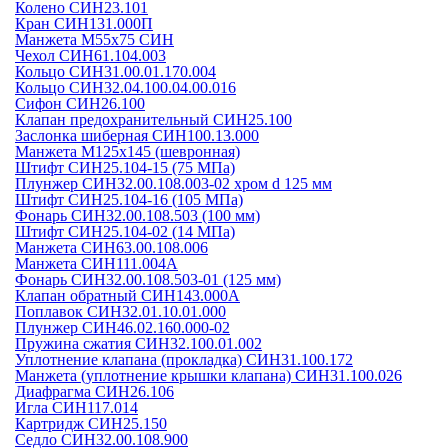
Колено СИН23.101
Кран СИН131.000П
Манжета М55х75 СИН
Чехол СИН61.104.003
Кольцо СИН31.00.01.170.004
Кольцо СИН32.04.100.04.00.016
Сифон СИН26.100
Клапан предохранительный СИН25.100
Заслонка шиберная СИН100.13.000
Манжета М125х145 (шевронная)
Штифт СИН25.104-15 (75 МПа)
Плунжер СИН32.00.108.003-02 хром d 125 мм
Штифт СИН25.104-16 (105 МПа)
Фонарь СИН32.00.108.503 (100 мм)
Штифт СИН25.104-02 (14 МПа)
Манжета СИН63.00.108.006
Манжета СИН111.004А
Фонарь СИН32.00.108.503-01 (125 мм)
Клапан обратный СИН143.000А
Поплавок СИН32.01.10.01.000
Плунжер СИН46.02.160.000-02
Пружина сжатия СИН32.100.01.002
Уплотнение клапана (прокладка) СИН31.100.172
Манжета (уплотнение крышки клапана) СИН31.100.026
Диафрагма СИН26.106
Игла СИН117.014
Картридж СИН25.150
Седло СИН32.00.108.900