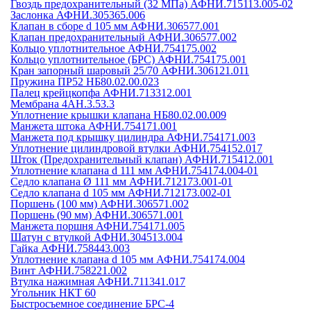
Гвоздь предохранительный (32 МПа) АФНИ.715113.005-02
Заслонка АФНИ.305365.006
Клапан в сборе d 105 мм АФНИ.306577.001
Клапан предохранительный АФНИ.306577.002
Кольцо уплотнительное АФНИ.754175.002
Кольцо уплотнительное (БРС) АФНИ.754175.001
Кран запорный шаровый 25/70 АФНИ.306121.011
Пружина ПР52 НБ80.02.00.023
Палец крейцкопфа АФНИ.713312.001
Мембрана 4АН.3.53.3
Уплотнение крышки клапана НБ80.02.00.009
Манжета штока АФНИ.754171.001
Манжета под крышку цилиндра АФНИ.754171.003
Уплотнение цилиндровой втулки АФНИ.754152.017
Шток (Предохранительный клапан) АФНИ.715412.001
Уплотнение клапана d 111 мм АФНИ.754174.004-01
Седло клапана Ø 111 мм АФНИ.712173.001-01
Седло клапана d 105 мм АФНИ.712173.002-01
Поршень (100 мм) АФНИ.306571.002
Поршень (90 мм) АФНИ.306571.001
Манжета поршня АФНИ.754171.005
Шатун с втулкой АФНИ.304513.004
Гайка АФНИ.758443.003
Уплотнение клапана d 105 мм АФНИ.754174.004
Винт АФНИ.758221.002
Втулка нажимная АФНИ.711341.017
Угольник НКТ 60
Быстросъемное соединение БРС-4