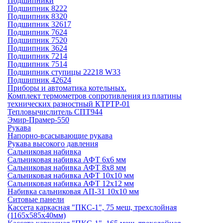
Подшипники
Подшипник 8222
Подшипник 8320
Подшипник 32617
Подшипник 7624
Подшипник 7520
Подшипник 3624
Подшипник 7214
Подшипник 7514
Подшипник ступицы 22218 W33
Подшипник 42624
Приборы и автоматика котельных.
Комплект термометров сопротивления из платины
технических разностный КТРТР-01
Тепловычислитель СПТ944
Эмир-Прамер-550
Рукава
Напорно-всасывающие рукава
Рукава высокого давления
Сальниковая набивка
Сальниковая набивка АФТ 6х6 мм
Сальниковая набивка АФТ 8х8 мм
Сальниковая набивка АФТ 10х10 мм
Сальниковая набивка АФТ 12х12 мм
Набивка сальниковая АП-31 10х10 мм
Ситовые панели
Кассета каркасная "ПКС-1", 75 меш, трехслойная
(1165х585х40мм)