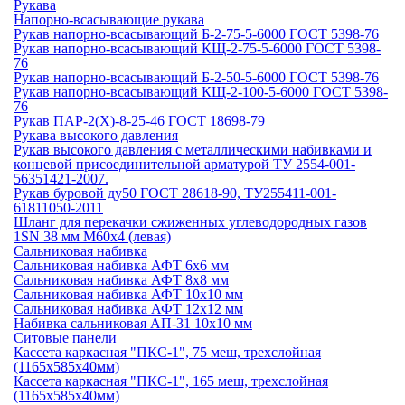
Рукава
Напорно-всасывающие рукава
Рукав напорно-всасывающий Б-2-75-5-6000 ГОСТ 5398-76
Рукав напорно-всасывающий КЩ-2-75-5-6000 ГОСТ 5398-
76
Рукав напорно-всасывающий Б-2-50-5-6000 ГОСТ 5398-76
Рукав напорно-всасывающий КЩ-2-100-5-6000 ГОСТ 5398-
76
Рукав ПАР-2(Х)-8-25-46 ГОСТ 18698-79
Рукава высокого давления
Рукав высокого давления с металлическими набивками и
концевой присоединительной арматурой ТУ 2554-001-
56351421-2007.
Рукав буровой ду50 ГОСТ 28618-90, ТУ255411-001-
61811050-2011
Шланг для перекачки сжиженных углеводородных газов
1SN 38 мм М60х4 (левая)
Сальниковая набивка
Сальниковая набивка АФТ 6х6 мм
Сальниковая набивка АФТ 8х8 мм
Сальниковая набивка АФТ 10х10 мм
Сальниковая набивка АФТ 12х12 мм
Набивка сальниковая АП-31 10х10 мм
Ситовые панели
Кассета каркасная "ПКС-1", 75 меш, трехслойная
(1165х585х40мм)
Кассета каркасная "ПКС-1", 165 меш, трехслойная
(1165х585х40мм)