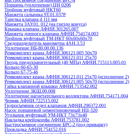
Быстросъемное соединение БРС-4
Поршень (уплотнение) ЦН 0206
Тройник муфтовый НКТ60
Манжета сальника 9Т.01.037Р
Тарелка клапана d 111 мм
Манжета ЗАУ.01. 012 (на гнездо конуса)
Крышка клапана АФНИ.301265.007
Манжета донного клапана АФНИ.754174.003
Тройник муфтовый ТМ-НКТ 60х60х60х70
Средоразделитель манометра 4АН.3.53
Уплотнение НБ-80.00.00.136
Ремкомплект крана АФНИ.306121.005 50х70
Ремкомплект крана АФНИ.306121.011 25х70
Гвоздь предохранительный (40 МПа) АФНИ.715113.005-01
Кольцо 60-65-30
Кольцо 67-75-46
Ремкомплект крана АФНИ.306121.011 25х70 (исполнение 2)
Ремкомплект крана АФНИ.306121.005 50х70 (исполнение 2)
Гайка клапанной крышки АФНИ.713542.002
Уплотнение ЗКШ.00.008
Уплотнение нагнетательного коллектора АФНИ.754171.004
Червяк АФНИ.722515.002
Гидросъемник седел клапанов АФНИ.296372.001
Насос поршневой цементировочный НЦ-320
Угольник муфтовый УМ-НКТ 73х73х40
Накладка крейцкопфа АФНИ.753781.002
Быстросъемное соединение БРС-2 (под приварку)
Прокладка АФНИ.754152.016