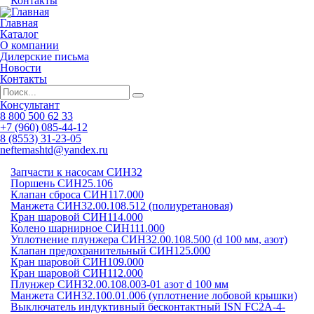
Контакты
Главная
Каталог
О компании
Дилерские письма
Новости
Контакты
Консультант
8 800 500 62 33
+7 (960) 085-44-12
8 (8553) 31-23-05
neftemashtd@yandex.ru
Запчасти к насосам СИН32
Поршень СИН25.106
Клапан сброса СИН117.000
Манжета СИН32.00.108.512 (полиуретановая)
Кран шаровой СИН114.000
Колено шарнирное СИН111.000
Уплотнение плунжера СИН32.00.108.500 (d 100 мм, азот)
Клапан предохранительный СИН125.000
Кран шаровой СИН109.000
Кран шаровой СИН112.000
Плунжер СИН32.00.108.003-01 азот d 100 мм
Манжета СИН32.100.01.006 (уплотнение лобовой крышки)
Выключатель индуктивный бесконтактный ISN FC2A-4-