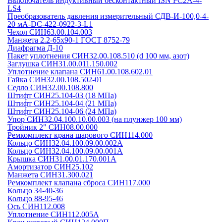
Выключатель индуктивный бесконтактный ISN FC2A-4-
LS4
Преобразователь давления измерительный СДВ-И-100,0-4-
20 мА-DC-422-0922-3-L1
Чехол СИН63.00.104.003
Манжета 2.2-65х90-1 ГОСТ 8752-79
Диафрагма Д-10
Пакет уплотнения СИН32.00.108.510 (d 100 мм, азот)
Заглушка СИН31.00.011.150.002
Уплотнение клапана СИН61.00.108.602.01
Гайка СИН32.00.108.502-01
Седло СИН32.00.108.800
Штифт СИН25.104-03 (18 МПа)
Штифт СИН25.104-04 (21 МПа)
Штифт СИН25.104-06 (24 МПа)
Упор СИН32.04.100.10.00.003 (на плунжер 100 мм)
Тройник 2" СИН08.00.000
Ремкомплект крана шарового СИН114.000
Кольцо СИН32.04.100.09.00.002А
Кольцо СИН32.04.100.09.00.001А
Крышка СИН31.00.01.170.001А
Амортизатор СИН25.102
Манжета СИН31.300.021
Ремкомплект клапана сброса СИН117.000
Кольцо 34-40-36
Кольцо 88-95-46
Ось СИН112.008
Уплотнение СИН112.005А