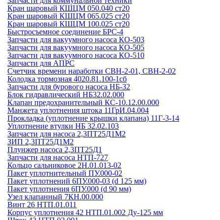
Запчасти для коммунальной техники
Кран шаровый КШЦМ 050.040 ст20
Кран шаровый КШЦМ 065.025 ст20
Кран шаровый КШЦМ 100.025 ст20
Быстросъемное соединение БРС-4
Запчасти для вакуумного насоса КО-503
Запчасти для вакуумного насоса КО-505
Запчасти для вакуумного насоса КО-510
Запчасти для АПРС
Счетчик времени наработки СВН-2-01, СВН-2-02
Колодка тормозная 4020.81.100-1сб
Запчасти для бурового насоса НБ-32
Блок гидравлический НБ32.02.000
Клапан предохранительный КС-10.12.00.000
Манжета уплотнения штока 11ГрИ.04.004
Прокладка (уплотнение крышки клапана) 11Г-3-14
Уплотнение втулки НБ 32.02.103
Запчасти для насоса 2,3ПТ25Д1М2
ЗИП 2,3ПТ25Д1М2
Плунжер насоса 2,3ПТ25Д1
Запчасти для насоса НТП-727
Кольцо сальниковое 2Н.01.013-02
Пакет уплотнительный ПУ.000-02
Пакет уплотнений 6ПУ.000-03 (d 125 мм)
Пакет уплотнения 6ПУ.000 (d 90 мм)
Узел клапанный 7КН.00.000
Винт 26 НТП.01.011
Корпус уплотнения 42 НТП.01.002 Ду-125 мм