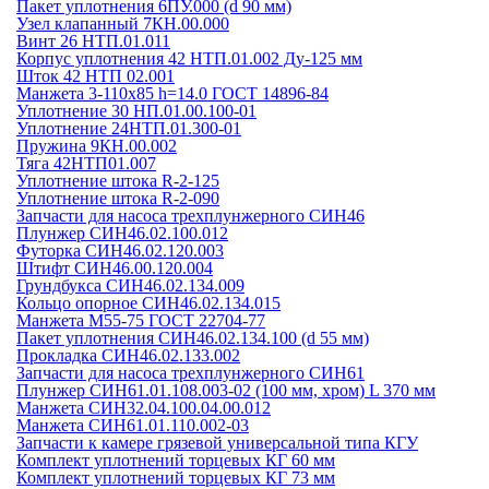
Пакет уплотнения 6ПУ.000 (d 90 мм)
Узел клапанный 7КН.00.000
Винт 26 НТП.01.011
Корпус уплотнения 42 НТП.01.002 Ду-125 мм
Шток 42 НТП 02.001
Манжета 3-110х85 h=14.0 ГОСТ 14896-84
Уплотнение 30 НП.01.00.100-01
Уплотнение 24НТП.01.300-01
Пружина 9КН.00.002
Тяга 42НТП01.007
Уплотнение штока R-2-125
Уплотнение штока R-2-090
Запчасти для насоса трехплунжерного СИН46
Плунжер СИН46.02.100.012
Футорка СИН46.02.120.003
Штифт СИН46.00.120.004
Грундбукса СИН46.02.134.009
Кольцо опорное СИН46.02.134.015
Манжета М55-75 ГОСТ 22704-77
Пакет уплотнения СИН46.02.134.100 (d 55 мм)
Прокладка СИН46.02.133.002
Запчасти для насоса трехплунжерного СИН61
Плунжер СИН61.01.108.003-02 (100 мм, хром) L 370 мм
Манжета СИН32.04.100.04.00.012
Манжета СИН61.01.110.002-03
Запчасти к камере грязевой универсальной типа КГУ
Комплект уплотнений торцевых КГ 60 мм
Комплект уплотнений торцевых КГ 73 мм