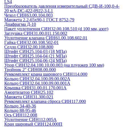
LS4
Преобразователь давления измерительный СДВ-И-100,0-4-
20 мА-DC-422-0922-3-L1
Чехол СИН63.00.104.003
Манжета 2.2-65х90-1 ГОСТ 8752-79
Диафрагма Д-10
Пакет уплотнения СИН32.00.108.510 (d 100 мм, азот)
Заглушка СИН31.00.011.150.002
Уплотнение клапана СИН61.00.108.602.01
Гайка СИН32.00.108.502-01
Седло СИН32.00.108.800
Штифт СИН25.104-03 (18 МПа)
Штифт СИН25.104-04 (21 МПа)
Штифт СИН25.104-06 (24 МПа)
Упор СИН32.04.100.10.00.003 (на плунжер 100 мм)
Тройник 2" СИН08.00.000
Ремкомплект крана шарового СИН114.000
Кольцо СИН32.04.100.09.00.002А
Кольцо СИН32.04.100.09.00.001А
Крышка СИН31.00.01.170.001А
Амортизатор СИН25.102
Манжета СИН31.300.021
Ремкомплект клапана сброса СИН117.000
Кольцо 34-40-36
Кольцо 88-95-46
Ось СИН112.008
Уплотнение СИН112.005А
Кран шаровый СИН124.000П