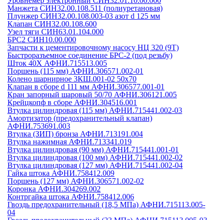
Уровнемер электронный СИН32.01.10.00.000
Манжета СИН32.00.108.511 (полиуретановая)
Плунжер СИН32.00.108.003-03 азот d 125 мм
Клапан СИН32.00.108.600
Узел тяги СИН63.01.104.000
БРС2 СИН10.00.000
Запчасти к цементировочному насосу НЦ 320 (9Т)
Быстроразъемное соединение БРС-2 (под резьбу)
Шток 40Х АФНИ.715513.005
Поршень (115 мм) АФНИ.306571.002-01
Колено шарнирное 3КШ.001-02 50х70
Клапан в сборе d 111 мм АФНИ.306577.001-01
Кран запорный шаровый 50/70 АФНИ.306121.005
Крейцкопф в сборе АФНИ.304516.001
Втулка цилиндровая (115 мм) АФНИ.715441.002-03
Амортизатор (предохранительный клапан)
АФНИ.753691.003
Втулка (ЗИП) бронза АФНИ.713191.004
Втулка нажимная АФНИ.713341.019
Втулка цилиндровая (90 мм) АФНИ.715441.001-01
Втулка цилиндровая (100 мм) АФНИ.715441.002-02
Втулка цилиндровая (127 мм) АФНИ.715441.002-04
Гайка штока АФНИ.758412.009
Поршень (127 мм) АФНИ.306571.002-02
Коронка АФНИ.304269.002
Контргайка штока АФНИ.758412.006
Гвоздь предохранительный (18,5 МПа) АФНИ.715113.005-
04