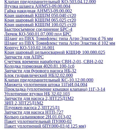
Клапан предохранительный КО-503.04.12.000
Втулка шланга АНМ53-09.00.004
Гайка накидная АНМ53-09.00.002
Кран шаровый КШЦМ 050.040 ст20
Кран шаровый КШЦМ 065.025 ст20
Кран шаровый КШЦМ 100.025 ст20
Быстросъемное соединение БРС-4
Лючок КО-560.01.07.000 под БРС
Шланг из ПВХ Томифлекс типа Агро Эластик d 76 мм
Шланг из ПВХ Томифлекс типа Агро Эластик d 102 мм
Корпус КО-510.02.16.001
Кран шаровый цельносварной КШЦФ 100.080.025
Запчасти для АПРС
Счетчик времени наработки СВН-2-01, СВН-2-02
Колодка тормозная 4020.81.100-1сб
Запчасти для бурового насоса НБ-32
Блок гидравлический НБ32.02.000
Клапан предохранительный КС-10.12.00.000
Манжета уплотнения штока 11ГрИ.04.004
Прокладка (уплотнение крышки клапана) 11Г-3-14
Уплотнение втулки НБ 32.02.103
Запчасти для насоса 2,3ПТ25Д1М2
ЗИП 2,3ПТ25Д1М2
Плунжер насоса 2,3ПТ25Д1
Запчасти для насоса НТП-727
Кольцо сальниковое 2Н.01.013-02
Пакет уплотнительный ПУ.000-02
Пакет уплотнений 6ПУ.000-03 (d 125 мм)