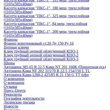
Кассета каркасная "ПКС-1", 165 меш, трехслойная
(1165х585х40мм)
Кассета каркасная "ПКС-1", 180 меш, трехслойная
(1165х585х40мм)
Кассета каркасная "ПКС-1", 325 меш, трехслойная
(1165х585х40мм)
Кассета каркасная "ПКС-1", 84 меш, трехслойная
(1165х585х40мм)
Кассета каркасная "ПКС-1", 200 меш, трехслойная
(1165х585х40мм)
Фланцы
Фланец воротниковый ст.20 Ду 150 Ру 16
Цепные ключи
Ключ трубный цепной облегченный КЦО-1
Ключ трубный цепной облегченный КЦО-2
Ключ трубный цепной облегченный КЦО-3
Шины
Автошина 385 65 R 22,5 Кама NT 201 160К (Прицепная ось)
Автошина Кама NF 202 315/70 R 22.5 154/150 L TL
Автошина Кама-1260-2 425/85 R 21 156 G TT б/фл
О компании
О компании
Отзывы
Пресс-Центр
Реквизиты
География деятельности
Дилерские письма
Новости