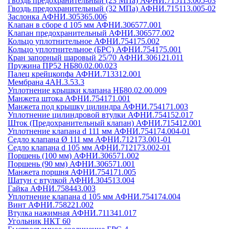
Гвоздь предохранительный (23 МПа) АФНИ.715113.005-03
Гвоздь предохранительный (32 МПа) АФНИ.715113.005-02
Заслонка АФНИ.305365.006
Клапан в сборе d 105 мм АФНИ.306577.001
Клапан предохранительный АФНИ.306577.002
Кольцо уплотнительное АФНИ.754175.002
Кольцо уплотнительное (БРС) АФНИ.754175.001
Кран запорный шаровый 25/70 АФНИ.306121.011
Пружина ПР52 НБ80.02.00.023
Палец крейцкопфа АФНИ.713312.001
Мембрана 4АН.3.53.3
Уплотнение крышки клапана НБ80.02.00.009
Манжета штока АФНИ.754171.001
Манжета под крышку цилиндра АФНИ.754171.003
Уплотнение цилиндровой втулки АФНИ.754152.017
Шток (Предохранительный клапан) АФНИ.715412.001
Уплотнение клапана d 111 мм АФНИ.754174.004-01
Седло клапана Ø 111 мм АФНИ.712173.001-01
Седло клапана d 105 мм АФНИ.712173.002-01
Поршень (100 мм) АФНИ.306571.002
Поршень (90 мм) АФНИ.306571.001
Манжета поршня АФНИ.754171.005
Шатун с втулкой АФНИ.304513.004
Гайка АФНИ.758443.003
Уплотнение клапана d 105 мм АФНИ.754174.004
Винт АФНИ.758221.002
Втулка нажимная АФНИ.711341.017
Угольник НКТ 60