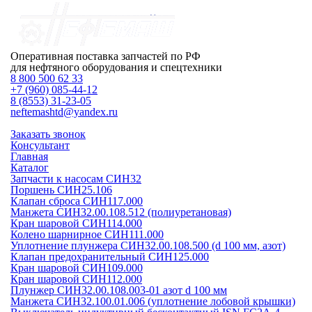
Оперативная поставка запчастей по РФ
для нефтяного оборудования и спецтехники
8 800 500 62 33
+7 (960) 085-44-12
8 (8553) 31-23-05
neftemashtd@yandex.ru
Заказать звонок
Консультант
Главная
Каталог
Запчасти к насосам СИН32
Поршень СИН25.106
Клапан сброса СИН117.000
Манжета СИН32.00.108.512 (полиуретановая)
Кран шаровой СИН114.000
Колено шарнирное СИН111.000
Уплотнение плунжера СИН32.00.108.500 (d 100 мм, азот)
Клапан предохранительный СИН125.000
Кран шаровой СИН109.000
Кран шаровой СИН112.000
Плунжер СИН32.00.108.003-01 азот d 100 мм
Манжета СИН32.100.01.006 (уплотнение лобовой крышки)