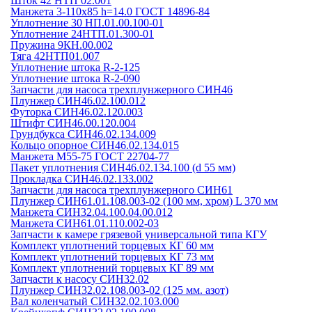
Шток 42 НТП 02.001
Манжета 3-110х85 h=14.0 ГОСТ 14896-84
Уплотнение 30 НП.01.00.100-01
Уплотнение 24НТП.01.300-01
Пружина 9КН.00.002
Тяга 42НТП01.007
Уплотнение штока R-2-125
Уплотнение штока R-2-090
Запчасти для насоса трехплунжерного СИН46
Плунжер СИН46.02.100.012
Футорка СИН46.02.120.003
Штифт СИН46.00.120.004
Грундбукса СИН46.02.134.009
Кольцо опорное СИН46.02.134.015
Манжета М55-75 ГОСТ 22704-77
Пакет уплотнения СИН46.02.134.100 (d 55 мм)
Прокладка СИН46.02.133.002
Запчасти для насоса трехплунжерного СИН61
Плунжер СИН61.01.108.003-02 (100 мм, хром) L 370 мм
Манжета СИН32.04.100.04.00.012
Манжета СИН61.01.110.002-03
Запчасти к камере грязевой универсальной типа КГУ
Комплект уплотнений торцевых КГ 60 мм
Комплект уплотнений торцевых КГ 73 мм
Комплект уплотнений торцевых КГ 89 мм
Запчасти к насосу СИН32.02
Плунжер СИН32.02.108.003-02 (125 мм. азот)
Вал коленчатый СИН32.02.103.000