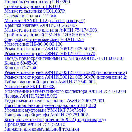
Поршень (уплотнение) ЦН 0206
Тройник муфтовый НКТ60
Манжета сальника 9Т.01.037Р
Тарелка клапана d 111 мм
Манжета ЗАУ.01. 012 (на гнездо конуса)
Крышка клапана АФНИ.301265.007
Манжета донного клапана АФНИ.754174.003
Тройник муфтовый ТМ-НКТ 60х60х60х70
Средоразделитель манометра 4АН.3.53
Уплотнение НБ-80.00.00.136
Ремкомплект крана АФНИ.306121.005 50х70
Ремкомплект крана АФНИ.306121.011 25х70
Гвоздь предохранительный (40 МПа) АФНИ.715113.005-01
Кольцо 60-65-30
Кольцо 67-75-46
Ремкомплект крана АФНИ.306121.011 25х70 (исполнение 2)
Ремкомплект крана АФНИ.306121.005 50х70 (исполнение 2)
Гайка клапанной крышки АФНИ.713542.002
Уплотнение ЗКШ.00.008
Уплотнение нагнетательного коллектора АФНИ.754171.004
Червяк АФНИ.722515.002
Гидросъемник седел клапанов АФНИ.296372.001
Насос поршневой цементировочный НЦ-320
Угольник муфтовый УМ-НКТ 73х73х40
Накладка крейцкопфа АФНИ.753781.002
Быстросъемное соединение БРС-2 (под приварку)
Прокладка АФНИ.754152.016
Запчасти для коммунальной техники