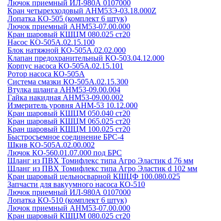
Лючок приемный ИЛ-980А 0107000
Кран четырехходовый АНМ53Э-03.18.000Z
Лопатка КО-505 (комплект 6 штук)
Лючок приемный АНМ53-07.00.000
Кран шаровый КШЦМ 080.025 ст20
Насос КО-505А.02.15.100
Блок натяжной КО-505А.02.02.000
Клапан предохранительный КО-503.04.12.000
Корпус насоса КО-505А.02.15.101
Ротор насоса КО-505А
Система смазки КО-505А.02.15.300
Втулка шланга АНМ53-09.00.004
Гайка накидная АНМ53-09.00.002
Измеритель уровня АНМ-53 10.12.000
Кран шаровый КШЦМ 050.040 ст20
Кран шаровый КШЦМ 065.025 ст20
Кран шаровый КШЦМ 100.025 ст20
Быстросъемное соединение БРС-4
Шкив КО-505А.02.00.002
Лючок КО-560.01.07.000 под БРС
Шланг из ПВХ Томифлекс типа Агро Эластик d 76 мм
Шланг из ПВХ Томифлекс типа Агро Эластик d 102 мм
Кран шаровый цельносварной КШЦФ 100.080.025
Запчасти для вакуумного насоса КО-510
Лючок приемный ИЛ-980А 0107000
Лопатка КО-510 (комплект 6 штук)
Лючок приемный АНМ53-07.00.000
Кран шаровый КШЦМ 080.025 ст20