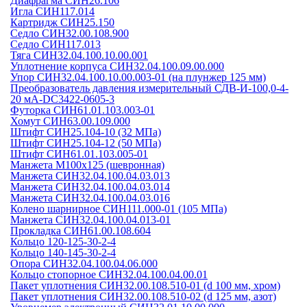
Диафрагма СИН26.106
Игла СИН117.014
Картридж СИН25.150
Седло СИН32.00.108.900
Седло СИН117.013
Тяга СИН32.04.100.10.00.001
Уплотнение корпуса СИН32.04.100.09.00.000
Упор СИН32.04.100.10.00.003-01 (на плунжер 125 мм)
Преобразователь давления измерительный СДВ-И-100,0-4-
20 мА-DC3422-0605-3
Футорка СИН61.01.103.003-01
Хомут СИН63.00.109.000
Штифт СИН25.104-10 (32 МПа)
Штифт СИН25.104-12 (50 МПа)
Штифт СИН61.01.103.005-01
Манжета М100х125 (шевронная)
Манжета СИН32.04.100.04.03.013
Манжета СИН32.04.100.04.03.014
Манжета СИН32.04.100.04.03.016
Колено шарнирное СИН111.000-01 (105 МПа)
Манжета СИН32.04.100.04.013-01
Прокладка СИН61.00.108.604
Кольцо 120-125-30-2-4
Кольцо 140-145-30-2-4
Опора СИН32.04.100.04.06.000
Кольцо стопорное СИН32.04.100.04.00.01
Пакет уплотнения СИН32.00.108.510-01 (d 100 мм, хром)
Пакет уплотнения СИН32.00.108.510-02 (d 125 мм, азот)