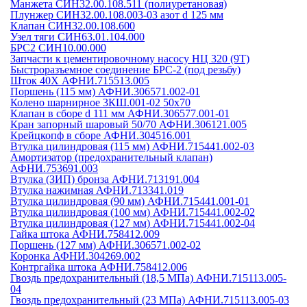
Манжета СИН32.00.108.511 (полиуретановая)
Плунжер СИН32.00.108.003-03 азот d 125 мм
Клапан СИН32.00.108.600
Узел тяги СИН63.01.104.000
БРС2 СИН10.00.000
Запчасти к цементировочному насосу НЦ 320 (9Т)
Быстроразъемное соединение БРС-2 (под резьбу)
Шток 40Х АФНИ.715513.005
Поршень (115 мм) АФНИ.306571.002-01
Колено шарнирное 3КШ.001-02 50х70
Клапан в сборе d 111 мм АФНИ.306577.001-01
Кран запорный шаровый 50/70 АФНИ.306121.005
Крейцкопф в сборе АФНИ.304516.001
Втулка цилиндровая (115 мм) АФНИ.715441.002-03
Амортизатор (предохранительный клапан)
АФНИ.753691.003
Втулка (ЗИП) бронза АФНИ.713191.004
Втулка нажимная АФНИ.713341.019
Втулка цилиндровая (90 мм) АФНИ.715441.001-01
Втулка цилиндровая (100 мм) АФНИ.715441.002-02
Втулка цилиндровая (127 мм) АФНИ.715441.002-04
Гайка штока АФНИ.758412.009
Поршень (127 мм) АФНИ.306571.002-02
Коронка АФНИ.304269.002
Контргайка штока АФНИ.758412.006
Гвоздь предохранительный (18,5 МПа) АФНИ.715113.005-
04
Гвоздь предохранительный (23 МПа) АФНИ.715113.005-03