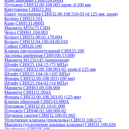
Кран шаровый СИН124.000П
Плунжер СИН32.00.108.003 хром, d 100 мм
Крестовина СИН23.201
Пакет уплотнения СИН32.00.108.510-03 (d 125 мм, хром)
Колено СИН23.101
Кран СИН131.000П
Манжета М55х75 СИН
Чехол СИН61.104.003
Кольцо СИН31.00.01.170.004
Кольцо СИН32.04.100.04.00.016
Сифон СИН26.100
Клапан предохранительный СИН25.100
Заслонка шиберная СИН100.13.000
Манжета М125х145 (шевронная)
Штифт СИН25.104-15 (75 МПа)
Плунжер СИН32.00.108.003-02 хром d 125 мм
Штифт СИН25.104-16 (105 МПа)
Фонарь СИН32.00.108.503 (100 мм)
Штифт СИН25.104-02 (14 МПа)
Манжета СИН63.00.108.006
Манжета СИН111.004А
Фонарь СИН32.00.108.503-01 (125 мм)
Клапан обратный СИН143.000А
Поплавок СИН32.01.10.01.000
Плунжер СИН46.02.160.000-02
Пружина сжатия СИН32.100.01.002
Уплотнение клапана (прокладка) СИН31.100.172
Манжета (уплотнение крышки клапана) СИН31.100.026