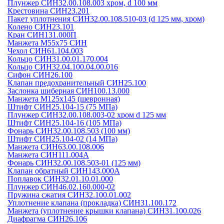
Плунжер СИН32.00.108.003 хром, d 100 мм
Крестовина СИН23.201
Пакет уплотнения СИН32.00.108.510-03 (d 125 мм, хром)
Колено СИН23.101
Кран СИН131.000П
Манжета М55х75 СИН
Чехол СИН61.104.003
Кольцо СИН31.00.01.170.004
Кольцо СИН32.04.100.04.00.016
Сифон СИН26.100
Клапан предохранительный СИН25.100
Заслонка шиберная СИН100.13.000
Манжета М125х145 (шевронная)
Штифт СИН25.104-15 (75 МПа)
Плунжер СИН32.00.108.003-02 хром d 125 мм
Штифт СИН25.104-16 (105 МПа)
Фонарь СИН32.00.108.503 (100 мм)
Штифт СИН25.104-02 (14 МПа)
Манжета СИН63.00.108.006
Манжета СИН111.004А
Фонарь СИН32.00.108.503-01 (125 мм)
Клапан обратный СИН143.000А
Поплавок СИН32.01.10.01.000
Плунжер СИН46.02.160.000-02
Пружина сжатия СИН32.100.01.002
Уплотнение клапана (прокладка) СИН31.100.172
Манжета (уплотнение крышки клапана) СИН31.100.026
Диафрагма СИН26.106