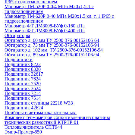
IP65 c гидрозаполнением
Манометр ТМ-520Р 0-0,4 МПа М20х1,5-1 c
гидрозаполнением
Манометр ТМ-620Р 0-40 МПа М20х1,5 кл. т. 1 IP65 c
гидрозаполнением
Манометр ФТ ДМ8008-ВУф 0-160 кПа
Манометр ФТ ДМ8008-ВУф 0-400 кПа
Обтираторы
Обтиратор д. 60 мм ТУ 2500-376-00152106-64
Обтиратор д. 73 мм ТУ 2500-376-00152106-94
Обтиратор д. 102 мм. ТУ 2500-376-00152106-94
Обтиратор д. 89 мм ТУ 2500-376-00152106-94
Подшипники
Подшипник 8222
Подшипник 8320
Подшипник 32617
Подшипник 7624
Подшипник 7520
Подшипник 3624
Подшипник 7214
Подшипник 7514
Подшипник ступицы 22218 W33
Подшипник 42624
Приборы и автоматика котельных.
Комплект термометров сопротивления из платины
технических разностный КТРТР-01
Тепловычислитель СПТ944
Эмир-Прамер-550