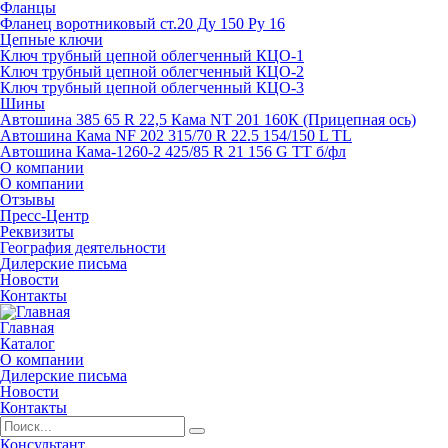
Фланцы
Фланец воротниковый ст.20 Ду 150 Ру 16
Цепные ключи
Ключ трубный цепной облегченный КЦО-1
Ключ трубный цепной облегченный КЦО-2
Ключ трубный цепной облегченный КЦО-3
Шины
Автошина 385 65 R 22,5 Кама NT 201 160К (Прицепная ось)
Автошина Кама NF 202 315/70 R 22.5 154/150 L TL
Автошина Кама-1260-2 425/85 R 21 156 G TT б/фл
О компании
О компании
Отзывы
Пресс-Центр
Реквизиты
География деятельности
Дилерские письма
Новости
Контакты
Главная
Каталог
О компании
Дилерские письма
Новости
Контакты
Консультант