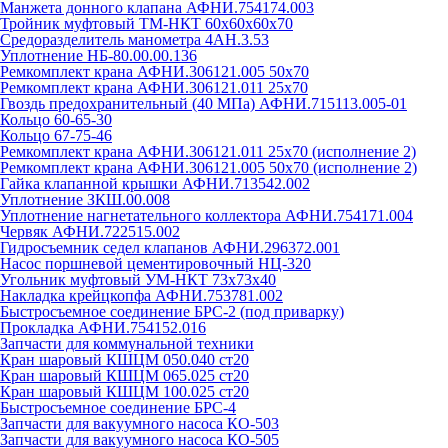
Манжета донного клапана АФНИ.754174.003
Тройник муфтовый ТМ-НКТ 60х60х60х70
Средоразделитель манометра 4АН.3.53
Уплотнение НБ-80.00.00.136
Ремкомплект крана АФНИ.306121.005 50х70
Ремкомплект крана АФНИ.306121.011 25х70
Гвоздь предохранительный (40 МПа) АФНИ.715113.005-01
Кольцо 60-65-30
Кольцо 67-75-46
Ремкомплект крана АФНИ.306121.011 25х70 (исполнение 2)
Ремкомплект крана АФНИ.306121.005 50х70 (исполнение 2)
Гайка клапанной крышки АФНИ.713542.002
Уплотнение ЗКШ.00.008
Уплотнение нагнетательного коллектора АФНИ.754171.004
Червяк АФНИ.722515.002
Гидросъемник седел клапанов АФНИ.296372.001
Насос поршневой цементировочный НЦ-320
Угольник муфтовый УМ-НКТ 73х73х40
Накладка крейцкопфа АФНИ.753781.002
Быстросъемное соединение БРС-2 (под приварку)
Прокладка АФНИ.754152.016
Запчасти для коммунальной техники
Кран шаровый КШЦМ 050.040 ст20
Кран шаровый КШЦМ 065.025 ст20
Кран шаровый КШЦМ 100.025 ст20
Быстросъемное соединение БРС-4
Запчасти для вакуумного насоса КО-503
Запчасти для вакуумного насоса КО-505