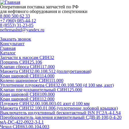
Оперативная поставка запчастей по РФ
для нефтяного оборудования и спецтехники
8 800 500 62 33
+7 (960) 085-44-12
8 (8553) 31-23-05
neftemashtd@yandex.ru
Заказать звонок
Консультант
Главная
Каталог
Запчасти к насосам СИН32
Поршень СИН25.106
Клапан сброса СИН117.000
Манжета СИН32.00.108.512 (полиуретановая)
Кран шаровой СИН114.000
Колено шарнирное СИН111.000
Уплотнение плунжера СИН32.00.108.500 (d 100 мм, азот)
Клапан предохранительный СИН125.000
Кран шаровой СИН109.000
Кран шаровой СИН112.000
Плунжер СИН32.00.108.003-01 азот d 100 мм
Манжета СИН32.100.01.006 (уплотнение лобовой крышки)
Выключатель индуктивный бесконтактный ISN FC2A-4-LS4
Преобразователь давления измерительный СДВ-И-100,0-4-20
мА-DC-422-0922-3-L1
Чехол СИН63.00.104.003