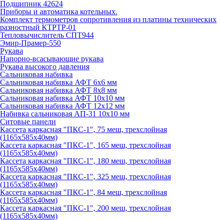
Подшипник 42624
Приборы и автоматика котельных.
Комплект термометров сопротивления из платины технических
разностный КТРТР-01
Тепловычислитель СПТ944
Эмир-Прамер-550
Рукава
Напорно-всасывающие рукава
Рукава высокого давления
Сальниковая набивка
Сальниковая набивка АФТ 6х6 мм
Сальниковая набивка АФТ 8х8 мм
Сальниковая набивка АФТ 10х10 мм
Сальниковая набивка АФТ 12х12 мм
Набивка сальниковая АП-31 10х10 мм
Ситовые панели
Кассета каркасная "ПКС-1", 75 меш, трехслойная
(1165х585х40мм)
Кассета каркасная "ПКС-1", 165 меш, трехслойная
(1165х585х40мм)
Кассета каркасная "ПКС-1", 180 меш, трехслойная
(1165х585х40мм)
Кассета каркасная "ПКС-1", 325 меш, трехслойная
(1165х585х40мм)
Кассета каркасная "ПКС-1", 84 меш, трехслойная
(1165х585х40мм)
Кассета каркасная "ПКС-1", 200 меш, трехслойная
(1165х585х40мм)