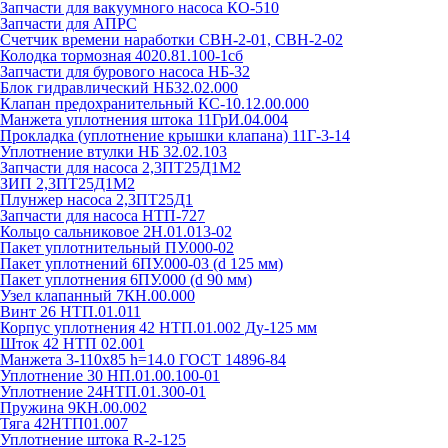
Запчасти для вакуумного насоса КО-510
Запчасти для АПРС
Счетчик времени наработки СВН-2-01, СВН-2-02
Колодка тормозная 4020.81.100-1сб
Запчасти для бурового насоса НБ-32
Блок гидравлический НБ32.02.000
Клапан предохранительный КС-10.12.00.000
Манжета уплотнения штока 11ГрИ.04.004
Прокладка (уплотнение крышки клапана) 11Г-3-14
Уплотнение втулки НБ 32.02.103
Запчасти для насоса 2,3ПТ25Д1М2
ЗИП 2,3ПТ25Д1М2
Плунжер насоса 2,3ПТ25Д1
Запчасти для насоса НТП-727
Кольцо сальниковое 2Н.01.013-02
Пакет уплотнительный ПУ.000-02
Пакет уплотнений 6ПУ.000-03 (d 125 мм)
Пакет уплотнения 6ПУ.000 (d 90 мм)
Узел клапанный 7КН.00.000
Винт 26 НТП.01.011
Корпус уплотнения 42 НТП.01.002 Ду-125 мм
Шток 42 НТП 02.001
Манжета 3-110х85 h=14.0 ГОСТ 14896-84
Уплотнение 30 НП.01.00.100-01
Уплотнение 24НТП.01.300-01
Пружина 9КН.00.002
Тяга 42НТП01.007
Уплотнение штока R-2-125