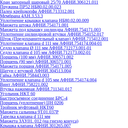
Кран запорный шаровый 25/70 АФНИ.306121.011
Пружина ПР52 НБ80.02.00.023
Палец крейцкопфа АФНИ.713312.001
Мембрана 4АН.3.53.3
Уплотнение крышки клапана НБ80.02.00.009
Манжета штока АФНИ.754171.001
Манжета под крышку цилиндра АФНИ.754171.003
Уплотнение цилиндровой втулки АФНИ.754152.017
Шток (Предохранительный клапан) АФНИ.715412.001
Уплотнение клапана d 111 мм АФНИ.754174.004-01
Седло клапана Ø 111 мм АФНИ.712173.001-01
Седло клапана d 105 мм АФНИ.712173.002-01
Поршень (100 мм) АФНИ.306571.002
Поршень (90 мм) АФНИ.306571.001
Манжета поршня АФНИ.754171.005
Шатун с втулкой АФНИ.304513.004
Гайка АФНИ.758443.003
Уплотнение клапана d 105 мм АФНИ.754174.004
Винт АФНИ.758221.002
Втулка нажимная АФНИ.711341.017
Угольник НКТ 60
Быстросъемное соединение БРС-4
Поршень (уплотнение) ЦН 0206
Тройник муфтовый НКТ60
Манжета сальника 9Т.01.037Р
Тарелка клапана d 111 мм
Манжета ЗАУ.01. 012 (на гнездо конуса)
Крышка клапана АФНИ.301265.007