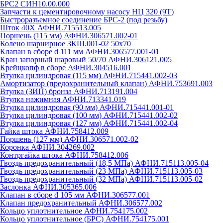
БРС2 СИН10.00.000
Запчасти к цементировочному насосу НЦ 320 (9Т)
Быстроразъемное соединение БРС-2 (под резьбу)
Шток 40Х АФНИ.715513.005
Поршень (115 мм) АФНИ.306571.002-01
Колено шарнирное 3КШ.001-02 50х70
Клапан в сборе d 111 мм АФНИ.306577.001-01
Кран запорный шаровый 50/70 АФНИ.306121.005
Крейцкопф в сборе АФНИ.304516.001
Втулка цилиндровая (115 мм) АФНИ.715441.002-03
Амортизатор (предохранительный клапан) АФНИ.753691.003
Втулка (ЗИП) бронза АФНИ.713191.004
Втулка нажимная АФНИ.713341.019
Втулка цилиндровая (90 мм) АФНИ.715441.001-01
Втулка цилиндровая (100 мм) АФНИ.715441.002-02
Втулка цилиндровая (127 мм) АФНИ.715441.002-04
Гайка штока АФНИ.758412.009
Поршень (127 мм) АФНИ.306571.002-02
Коронка АФНИ.304269.002
Контргайка штока АФНИ.758412.006
Гвоздь предохранительный (18,5 МПа) АФНИ.715113.005-04
Гвоздь предохранительный (23 МПа) АФНИ.715113.005-03
Гвоздь предохранительный (32 МПа) АФНИ.715113.005-02
Заслонка АФНИ.305365.006
Клапан в сборе d 105 мм АФНИ.306577.001
Клапан предохранительный АФНИ.306577.002
Кольцо уплотнительное АФНИ.754175.002
Кольцо уплотнительное (БРС) АФНИ.754175.001