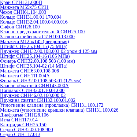
Кран СИН131.000П
Манжета М55х75 СИН
Чехол СИН61.104.003
Кольцо СИН31.00.01.170.004
Кольцо СИН32.04.100.04.00.016
Сифон СИН26.100
Клапан предохранительный СИН25.100
Заслонка шиберная СИН100.13.000
Манжета М125х145 (шевронная)
Штифт СИН25.104-15 (75 МПа)
Плунжер СИН32.00.108.003-02 хром d 125 мм
Штифт СИН25.104-16 (105 МПа)
Фонарь СИН32.00.108.503 (100 мм)
Штифт СИН25.104-02 (14 МПа)
Манжета СИН63.00.108.006
Манжета СИН111.004А
Фонарь СИН32.00.108.503-01 (125 мм)
Клапан обратный СИН143.000А
Поплавок СИН32.01.10.01.000
Плунжер СИН46.02.160.000-02
Пружина сжатия СИН32.100.01.002
Уплотнение клапана (прокладка) СИН31.100.172
Манжета (уплотнение крышки клапана) СИН31.100.026
Диафрагма СИН26.106
Игла СИН117.014
Картридж СИН25.150
Седло СИН32.00.108.900
Седло СИН117.013