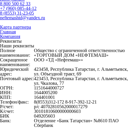
8 800 500 62 33
+7 (960) 085-44-12
8 (8553) 31-23-05
neftemashtd@yandex.ru
Карта партнера
Главная
Компания
Реквизиты
Наши реквизиты
Полное
Общество с ограниченной ответственностью
наименование:
«ТОРГОВЫЙ ДОМ «НЕФТЕМАШ»
Сокращенное
ООО «ТД «Нефтемаш»»
наименование:
Юридический
423458, Республика Татарстан, г. Альметьевск,
адрес:
ул. Объездной тракт, 69
Почтовый адрес:
423453, Республика Татарстан, г. Альметьевск,
ул. Чкалова, 77
ОГРН:
1151644000727
ИНН:
1644005200
КПП:
164401001
Телефон/факс:
8(8553)312-172 8-917-392-12-21
Р/счет:
р/с 40702810562000017279
К/счет:
30101810600000000603
БИК
049205603
Банк:
Отделение «Банк Татарстан» №8610 ПАО
Сбербанк