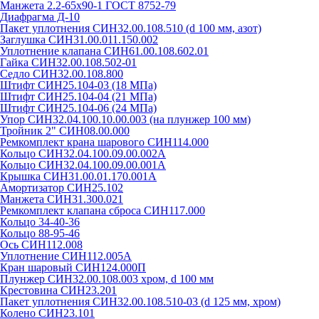
Манжета 2.2-65х90-1 ГОСТ 8752-79
Диафрагма Д-10
Пакет уплотнения СИН32.00.108.510 (d 100 мм, азот)
Заглушка СИН31.00.011.150.002
Уплотнение клапана СИН61.00.108.602.01
Гайка СИН32.00.108.502-01
Седло СИН32.00.108.800
Штифт СИН25.104-03 (18 МПа)
Штифт СИН25.104-04 (21 МПа)
Штифт СИН25.104-06 (24 МПа)
Упор СИН32.04.100.10.00.003 (на плунжер 100 мм)
Тройник 2" СИН08.00.000
Ремкомплект крана шарового СИН114.000
Кольцо СИН32.04.100.09.00.002А
Кольцо СИН32.04.100.09.00.001А
Крышка СИН31.00.01.170.001А
Амортизатор СИН25.102
Манжета СИН31.300.021
Ремкомплект клапана сброса СИН117.000
Кольцо 34-40-36
Кольцо 88-95-46
Ось СИН112.008
Уплотнение СИН112.005А
Кран шаровый СИН124.000П
Плунжер СИН32.00.108.003 хром, d 100 мм
Крестовина СИН23.201
Пакет уплотнения СИН32.00.108.510-03 (d 125 мм, хром)
Колено СИН23.101