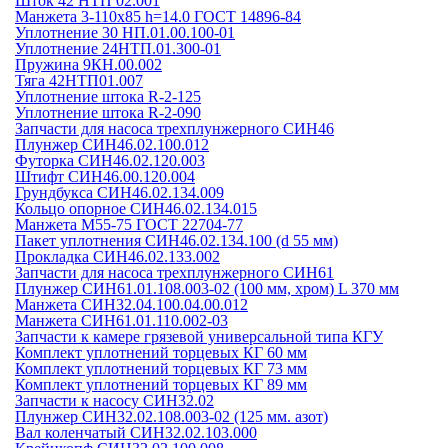
Шток 42 НТП 02.001
Манжета 3-110х85 h=14.0 ГОСТ 14896-84
Уплотнение 30 НП.01.00.100-01
Уплотнение 24НТП.01.300-01
Пружина 9КН.00.002
Тяга 42НТП01.007
Уплотнение штока R-2-125
Уплотнение штока R-2-090
Запчасти для насоса трехплунжерного СИН46
Плунжер СИН46.02.100.012
Футорка СИН46.02.120.003
Штифт СИН46.00.120.004
Грундбукса СИН46.02.134.009
Кольцо опорное СИН46.02.134.015
Манжета М55-75 ГОСТ 22704-77
Пакет уплотнения СИН46.02.134.100 (d 55 мм)
Прокладка СИН46.02.133.002
Запчасти для насоса трехплунжерного СИН61
Плунжер СИН61.01.108.003-02 (100 мм, хром) L 370 мм
Манжета СИН32.04.100.04.00.012
Манжета СИН61.01.110.002-03
Запчасти к камере грязевой универсальной типа КГУ
Комплект уплотнений торцевых КГ 60 мм
Комплект уплотнений торцевых КГ 73 мм
Комплект уплотнений торцевых КГ 89 мм
Запчасти к насосу СИН32.02
Плунжер СИН32.02.108.003-02 (125 мм. азот)
Вал коленчатый СИН32.02.103.000