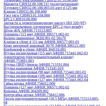
Уровнемер электронный СИН32.01.10.00.000
Манжета СИН32.00.108.511 (полиуретановая)
Плунжер СИН32.00.108.003-03 азот d 125 мм
Клапан СИН32.00.108.600
Узел тяги СИН63.01.104.000
БРС2 СИН10.00.000
Запчасти к цементировочному насосу НЦ 320 (9Т)
Быстроразъемное соединение БРС-2 (под резьбу)
Шток 40Х АФНИ.715513.005
Поршень (115 мм) АФНИ.306571.002-01
Колено шарнирное 3КШ.001-02 50х70
Клапан в сборе d 111 мм АФНИ.306577.001-01
Кран запорный шаровый 50/70 АФНИ.306121.005
Крейцкопф в сборе АФНИ.304516.001
Втулка цилиндровая (115 мм) АФНИ.715441.002-03
Амортизатор (предохранительный клапан)
АФНИ.753691.003
Втулка (ЗИП) бронза АФНИ.713191.004
Втулка нажимная АФНИ.713341.019
Втулка цилиндровая (90 мм) АФНИ.715441.001-01
Втулка цилиндровая (100 мм) АФНИ.715441.002-02
Втулка цилиндровая (127 мм) АФНИ.715441.002-04
Гайка штока АФНИ.758412.009
Поршень (127 мм) АФНИ.306571.002-02
Коронка АФНИ.304269.002
Контргайка штока АФНИ.758412.006
Гвоздь предохранительный (18,5 МПа) АФНИ.715113.005-
04