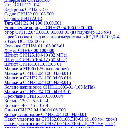
Диафрагма СИН26.106
Игла СИН117.014
Картридж СИН25.150
Седло СИН32.00.108.900
Седло СИН117.013
Тяга СИН32.04.100.10.00.001
Уплотнение корпуса СИН32.04.100.09.00.000
Упор СИН32.04.100.10.00.003-01 (на плунжер 125 мм)
Преобразователь давления измерительный СДВ-И-100,0-4-
20 мА-DC3422-0605-3
Футорка СИН61.01.103.003-01
Хомут СИН63.00.109.000
Штифт СИН25.104-10 (32 МПа)
Штифт СИН25.104-12 (50 МПа)
Штифт СИН61.01.103.005-01
Манжета М100х125 (шевронная)
Манжета СИН32.04.100.04.03.013
Манжета СИН32.04.100.04.03.014
Манжета СИН32.04.100.04.03.016
Колено шарнирное СИН111.000-01 (105 МПа)
Манжета СИН32.04.100.04.013-01
Прокладка СИН61.00.108.604
Кольцо 120-125-30-2-4
Кольцо 140-145-30-2-4
Опора СИН32.04.100.04.06.000
Кольцо стопорное СИН32.04.100.04.00.01
Пакет уплотнения СИН32.00.108.510-01 (d 100 мм, хром)
Пакет уплотнения СИН32.00.108.510-02 (d 125 мм, азот)