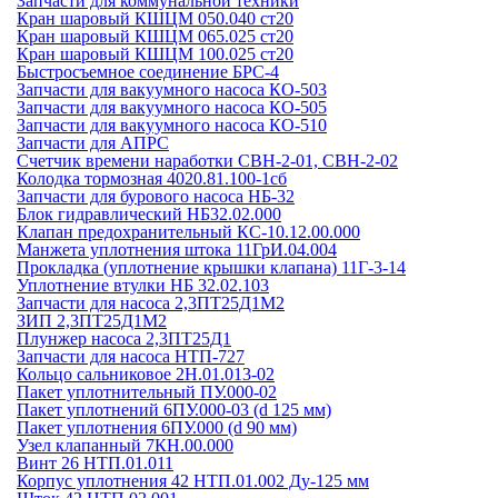
Запчасти для коммунальной техники
Кран шаровый КШЦМ 050.040 ст20
Кран шаровый КШЦМ 065.025 ст20
Кран шаровый КШЦМ 100.025 ст20
Быстросъемное соединение БРС-4
Запчасти для вакуумного насоса КО-503
Запчасти для вакуумного насоса КО-505
Запчасти для вакуумного насоса КО-510
Запчасти для АПРС
Счетчик времени наработки СВН-2-01, СВН-2-02
Колодка тормозная 4020.81.100-1сб
Запчасти для бурового насоса НБ-32
Блок гидравлический НБ32.02.000
Клапан предохранительный КС-10.12.00.000
Манжета уплотнения штока 11ГрИ.04.004
Прокладка (уплотнение крышки клапана) 11Г-3-14
Уплотнение втулки НБ 32.02.103
Запчасти для насоса 2,3ПТ25Д1М2
ЗИП 2,3ПТ25Д1М2
Плунжер насоса 2,3ПТ25Д1
Запчасти для насоса НТП-727
Кольцо сальниковое 2Н.01.013-02
Пакет уплотнительный ПУ.000-02
Пакет уплотнений 6ПУ.000-03 (d 125 мм)
Пакет уплотнения 6ПУ.000 (d 90 мм)
Узел клапанный 7КН.00.000
Винт 26 НТП.01.011
Корпус уплотнения 42 НТП.01.002 Ду-125 мм