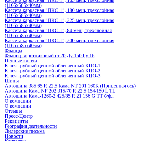
Кассета каркасная "ПКС-1", 165 меш, трехслойная
(1165х585х40мм)
Кассета каркасная "ПКС-1", 180 меш, трехслойная
(1165х585х40мм)
Кассета каркасная "ПКС-1", 325 меш, трехслойная
(1165х585х40мм)
Кассета каркасная "ПКС-1", 84 меш, трехслойная
(1165х585х40мм)
Кассета каркасная "ПКС-1", 200 меш, трехслойная
(1165х585х40мм)
Фланцы
Фланец воротниковый ст.20 Ду 150 Ру 16
Цепные ключи
Ключ трубный цепной облегченный КЦО-1
Ключ трубный цепной облегченный КЦО-2
Ключ трубный цепной облегченный КЦО-3
Шины
Автошина 385 65 R 22,5 Кама NT 201 160К (Прицепная ось)
Автошина Кама NF 202 315/70 R 22.5 154/150 L TL
Автошина Кама-1260-2 425/85 R 21 156 G TT б/фл
О компании
О компании
Отзывы
Пресс-Центр
Реквизиты
География деятельности
Дилерские письма
Новости