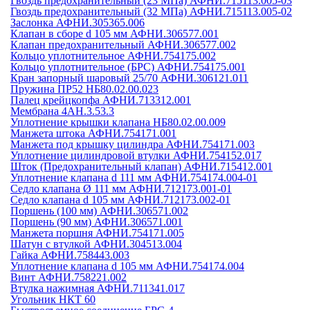
Гвоздь предохранительный (23 МПа) АФНИ.715113.005-03
Гвоздь предохранительный (32 МПа) АФНИ.715113.005-02
Заслонка АФНИ.305365.006
Клапан в сборе d 105 мм АФНИ.306577.001
Клапан предохранительный АФНИ.306577.002
Кольцо уплотнительное АФНИ.754175.002
Кольцо уплотнительное (БРС) АФНИ.754175.001
Кран запорный шаровый 25/70 АФНИ.306121.011
Пружина ПР52 НБ80.02.00.023
Палец крейцкопфа АФНИ.713312.001
Мембрана 4АН.3.53.3
Уплотнение крышки клапана НБ80.02.00.009
Манжета штока АФНИ.754171.001
Манжета под крышку цилиндра АФНИ.754171.003
Уплотнение цилиндровой втулки АФНИ.754152.017
Шток (Предохранительный клапан) АФНИ.715412.001
Уплотнение клапана d 111 мм АФНИ.754174.004-01
Седло клапана Ø 111 мм АФНИ.712173.001-01
Седло клапана d 105 мм АФНИ.712173.002-01
Поршень (100 мм) АФНИ.306571.002
Поршень (90 мм) АФНИ.306571.001
Манжета поршня АФНИ.754171.005
Шатун с втулкой АФНИ.304513.004
Гайка АФНИ.758443.003
Уплотнение клапана d 105 мм АФНИ.754174.004
Винт АФНИ.758221.002
Втулка нажимная АФНИ.711341.017
Угольник НКТ 60