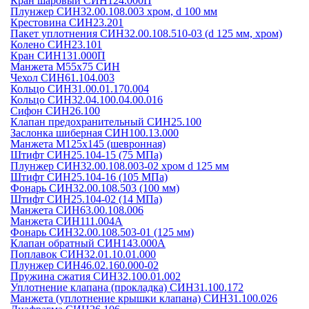
Кран шаровый СИН124.000П
Плунжер СИН32.00.108.003 хром, d 100 мм
Крестовина СИН23.201
Пакет уплотнения СИН32.00.108.510-03 (d 125 мм, хром)
Колено СИН23.101
Кран СИН131.000П
Манжета М55х75 СИН
Чехол СИН61.104.003
Кольцо СИН31.00.01.170.004
Кольцо СИН32.04.100.04.00.016
Сифон СИН26.100
Клапан предохранительный СИН25.100
Заслонка шиберная СИН100.13.000
Манжета М125х145 (шевронная)
Штифт СИН25.104-15 (75 МПа)
Плунжер СИН32.00.108.003-02 хром d 125 мм
Штифт СИН25.104-16 (105 МПа)
Фонарь СИН32.00.108.503 (100 мм)
Штифт СИН25.104-02 (14 МПа)
Манжета СИН63.00.108.006
Манжета СИН111.004А
Фонарь СИН32.00.108.503-01 (125 мм)
Клапан обратный СИН143.000А
Поплавок СИН32.01.10.01.000
Плунжер СИН46.02.160.000-02
Пружина сжатия СИН32.100.01.002
Уплотнение клапана (прокладка) СИН31.100.172
Манжета (уплотнение крышки клапана) СИН31.100.026