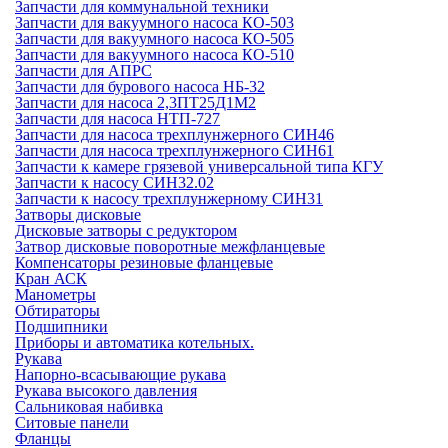
Запчасти для коммунальной техники
Запчасти для вакуумного насоса КО-503
Запчасти для вакуумного насоса КО-505
Запчасти для вакуумного насоса КО-510
Запчасти для АПРС
Запчасти для бурового насоса НБ-32
Запчасти для насоса 2,3ПТ25Д1М2
Запчасти для насоса НТП-727
Запчасти для насоса трехплунжерного СИН46
Запчасти для насоса трехплунжерного СИН61
Запчасти к камере грязевой универсальной типа КГУ
Запчасти к насосу СИН32.02
Запчасти к насосу трехплунжерному СИН31
Затворы дисковые
Дисковые затворы с редуктором
Затвор дисковые поворотные межфланцевые
Компенсаторы резиновые фланцевые
Кран АСК
Манометры
Обтираторы
Подшипники
Приборы и автоматика котельных.
Рукава
Напорно-всасывающие рукава
Рукава высокого давления
Сальниковая набивка
Ситовые панели
Фланцы