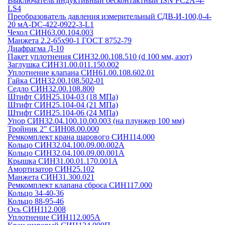
Выключатель индуктивный бесконтактный ISN FC2A-4-
LS4
Преобразователь давления измерительный СДВ-И-100,0-4-
20 мА-DC-422-0922-3-L1
Чехол СИН63.00.104.003
Манжета 2.2-65х90-1 ГОСТ 8752-79
Диафрагма Д-10
Пакет уплотнения СИН32.00.108.510 (d 100 мм, азот)
Заглушка СИН31.00.011.150.002
Уплотнение клапана СИН61.00.108.602.01
Гайка СИН32.00.108.502-01
Седло СИН32.00.108.800
Штифт СИН25.104-03 (18 МПа)
Штифт СИН25.104-04 (21 МПа)
Штифт СИН25.104-06 (24 МПа)
Упор СИН32.04.100.10.00.003 (на плунжер 100 мм)
Тройник 2" СИН08.00.000
Ремкомплект крана шарового СИН114.000
Кольцо СИН32.04.100.09.00.002А
Кольцо СИН32.04.100.09.00.001А
Крышка СИН31.00.01.170.001А
Амортизатор СИН25.102
Манжета СИН31.300.021
Ремкомплект клапана сброса СИН117.000
Кольцо 34-40-36
Кольцо 88-95-46
Ось СИН112.008
Уплотнение СИН112.005А