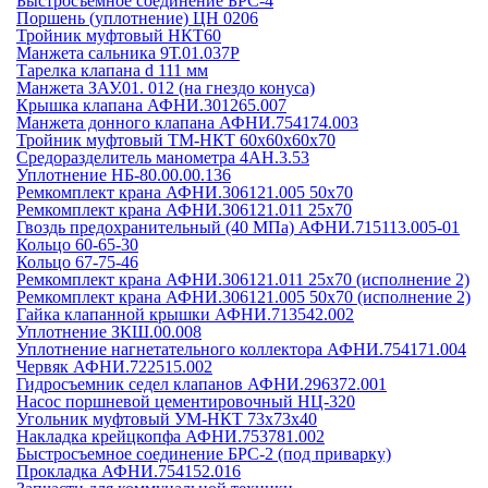
Быстросъемное соединение БРС-4
Поршень (уплотнение) ЦН 0206
Тройник муфтовый НКТ60
Манжета сальника 9Т.01.037Р
Тарелка клапана d 111 мм
Манжета ЗАУ.01. 012 (на гнездо конуса)
Крышка клапана АФНИ.301265.007
Манжета донного клапана АФНИ.754174.003
Тройник муфтовый ТМ-НКТ 60х60х60х70
Средоразделитель манометра 4АН.3.53
Уплотнение НБ-80.00.00.136
Ремкомплект крана АФНИ.306121.005 50х70
Ремкомплект крана АФНИ.306121.011 25х70
Гвоздь предохранительный (40 МПа) АФНИ.715113.005-01
Кольцо 60-65-30
Кольцо 67-75-46
Ремкомплект крана АФНИ.306121.011 25х70 (исполнение 2)
Ремкомплект крана АФНИ.306121.005 50х70 (исполнение 2)
Гайка клапанной крышки АФНИ.713542.002
Уплотнение ЗКШ.00.008
Уплотнение нагнетательного коллектора АФНИ.754171.004
Червяк АФНИ.722515.002
Гидросъемник седел клапанов АФНИ.296372.001
Насос поршневой цементировочный НЦ-320
Угольник муфтовый УМ-НКТ 73х73х40
Накладка крейцкопфа АФНИ.753781.002
Быстросъемное соединение БРС-2 (под приварку)
Прокладка АФНИ.754152.016