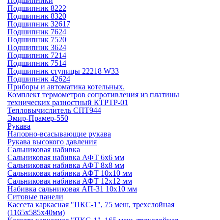
Подшипники
Подшипник 8222
Подшипник 8320
Подшипник 32617
Подшипник 7624
Подшипник 7520
Подшипник 3624
Подшипник 7214
Подшипник 7514
Подшипник ступицы 22218 W33
Подшипник 42624
Приборы и автоматика котельных.
Комплект термометров сопротивления из платины
технических разностный КТРТР-01
Тепловычислитель СПТ944
Эмир-Прамер-550
Рукава
Напорно-всасывающие рукава
Рукава высокого давления
Сальниковая набивка
Сальниковая набивка АФТ 6х6 мм
Сальниковая набивка АФТ 8х8 мм
Сальниковая набивка АФТ 10х10 мм
Сальниковая набивка АФТ 12х12 мм
Набивка сальниковая АП-31 10х10 мм
Ситовые панели
Кассета каркасная "ПКС-1", 75 меш, трехслойная
(1165х585х40мм)