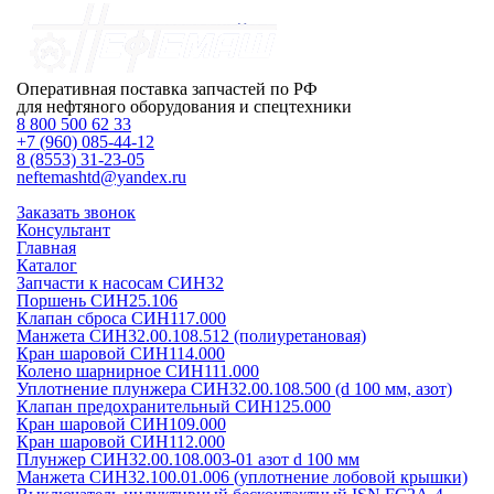
Оперативная поставка запчастей по РФ
для нефтяного оборудования и спецтехники
8 800 500 62 33
+7 (960) 085-44-12
8 (8553) 31-23-05
neftemashtd@yandex.ru
Заказать звонок
Консультант
Главная
Каталог
Запчасти к насосам СИН32
Поршень СИН25.106
Клапан сброса СИН117.000
Манжета СИН32.00.108.512 (полиуретановая)
Кран шаровой СИН114.000
Колено шарнирное СИН111.000
Уплотнение плунжера СИН32.00.108.500 (d 100 мм, азот)
Клапан предохранительный СИН125.000
Кран шаровой СИН109.000
Кран шаровой СИН112.000
Плунжер СИН32.00.108.003-01 азот d 100 мм
Манжета СИН32.100.01.006 (уплотнение лобовой крышки)