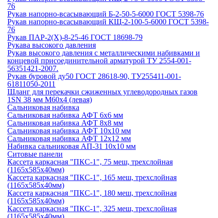
76
Рукав напорно-всасывающий Б-2-50-5-6000 ГОСТ 5398-76
Рукав напорно-всасывающий КЩ-2-100-5-6000 ГОСТ 5398-
76
Рукав ПАР-2(Х)-8-25-46 ГОСТ 18698-79
Рукава высокого давления
Рукав высокого давления с металлическими набивками и
концевой присоединительной арматурой ТУ 2554-001-
56351421-2007.
Рукав буровой ду50 ГОСТ 28618-90, ТУ255411-001-
61811050-2011
Шланг для перекачки сжиженных углеводородных газов
1SN 38 мм М60х4 (левая)
Сальниковая набивка
Сальниковая набивка АФТ 6х6 мм
Сальниковая набивка АФТ 8х8 мм
Сальниковая набивка АФТ 10х10 мм
Сальниковая набивка АФТ 12х12 мм
Набивка сальниковая АП-31 10х10 мм
Ситовые панели
Кассета каркасная "ПКС-1", 75 меш, трехслойная
(1165х585х40мм)
Кассета каркасная "ПКС-1", 165 меш, трехслойная
(1165х585х40мм)
Кассета каркасная "ПКС-1", 180 меш, трехслойная
(1165х585х40мм)
Кассета каркасная "ПКС-1", 325 меш, трехслойная
(1165х585х40мм)