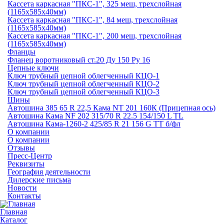
Кассета каркасная "ПКС-1", 325 меш, трехслойная
(1165х585х40мм)
Кассета каркасная "ПКС-1", 84 меш, трехслойная
(1165х585х40мм)
Кассета каркасная "ПКС-1", 200 меш, трехслойная
(1165х585х40мм)
Фланцы
Фланец воротниковый ст.20 Ду 150 Ру 16
Цепные ключи
Ключ трубный цепной облегченный КЦО-1
Ключ трубный цепной облегченный КЦО-2
Ключ трубный цепной облегченный КЦО-3
Шины
Автошина 385 65 R 22,5 Кама NT 201 160К (Прицепная ось)
Автошина Кама NF 202 315/70 R 22.5 154/150 L TL
Автошина Кама-1260-2 425/85 R 21 156 G TT б/фл
О компании
О компании
Отзывы
Пресс-Центр
Реквизиты
География деятельности
Дилерские письма
Новости
Контакты
Главная
Каталог