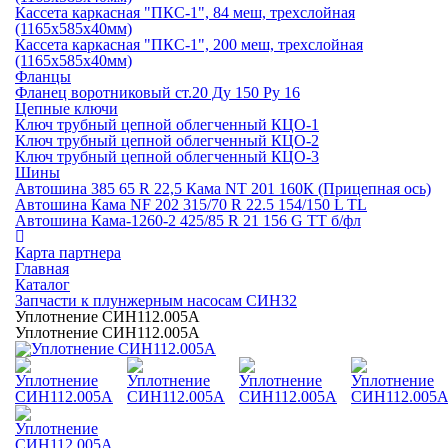
Кассета каркасная "ПКС-1", 84 меш, трехслойная
(1165х585х40мм)
Кассета каркасная "ПКС-1", 200 меш, трехслойная
(1165х585х40мм)
Фланцы
Фланец воротниковый ст.20 Ду 150 Ру 16
Цепные ключи
Ключ трубный цепной облегченный КЦО-1
Ключ трубный цепной облегченный КЦО-2
Ключ трубный цепной облегченный КЦО-3
Шины
Автошина 385 65 R 22,5 Кама NT 201 160К (Прицепная ось)
Автошина Кама NF 202 315/70 R 22.5 154/150 L TL
Автошина Кама-1260-2 425/85 R 21 156 G TT б/фл
Карта партнера
Главная
Каталог
Запчасти к плунжерным насосам СИН32
Уплотнение СИН112.005А
Уплотнение СИН112.005А