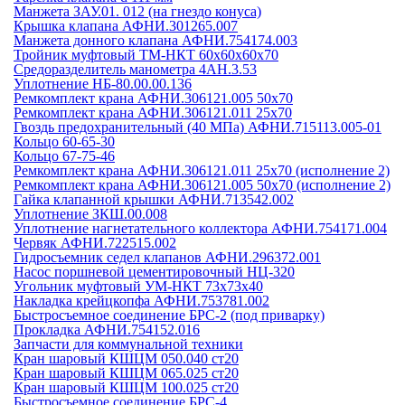
Манжета ЗАУ.01. 012 (на гнездо конуса)
Крышка клапана АФНИ.301265.007
Манжета донного клапана АФНИ.754174.003
Тройник муфтовый ТМ-НКТ 60х60х60х70
Средоразделитель манометра 4АН.3.53
Уплотнение НБ-80.00.00.136
Ремкомплект крана АФНИ.306121.005 50х70
Ремкомплект крана АФНИ.306121.011 25х70
Гвоздь предохранительный (40 МПа) АФНИ.715113.005-01
Кольцо 60-65-30
Кольцо 67-75-46
Ремкомплект крана АФНИ.306121.011 25х70 (исполнение 2)
Ремкомплект крана АФНИ.306121.005 50х70 (исполнение 2)
Гайка клапанной крышки АФНИ.713542.002
Уплотнение ЗКШ.00.008
Уплотнение нагнетательного коллектора АФНИ.754171.004
Червяк АФНИ.722515.002
Гидросъемник седел клапанов АФНИ.296372.001
Насос поршневой цементировочный НЦ-320
Угольник муфтовый УМ-НКТ 73х73х40
Накладка крейцкопфа АФНИ.753781.002
Быстросъемное соединение БРС-2 (под приварку)
Прокладка АФНИ.754152.016
Запчасти для коммунальной техники
Кран шаровый КШЦМ 050.040 ст20
Кран шаровый КШЦМ 065.025 ст20
Кран шаровый КШЦМ 100.025 ст20
Быстросъемное соединение БРС-4