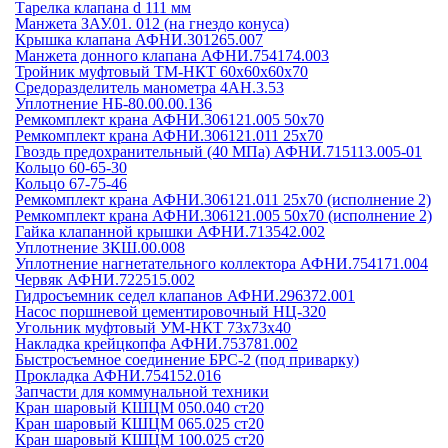
Тарелка клапана d 111 мм
Манжета ЗАУ.01. 012 (на гнездо конуса)
Крышка клапана АФНИ.301265.007
Манжета донного клапана АФНИ.754174.003
Тройник муфтовый ТМ-НКТ 60х60х60х70
Средоразделитель манометра 4АН.3.53
Уплотнение НБ-80.00.00.136
Ремкомплект крана АФНИ.306121.005 50х70
Ремкомплект крана АФНИ.306121.011 25х70
Гвоздь предохранительный (40 МПа) АФНИ.715113.005-01
Кольцо 60-65-30
Кольцо 67-75-46
Ремкомплект крана АФНИ.306121.011 25х70 (исполнение 2)
Ремкомплект крана АФНИ.306121.005 50х70 (исполнение 2)
Гайка клапанной крышки АФНИ.713542.002
Уплотнение ЗКШ.00.008
Уплотнение нагнетательного коллектора АФНИ.754171.004
Червяк АФНИ.722515.002
Гидросъемник седел клапанов АФНИ.296372.001
Насос поршневой цементировочный НЦ-320
Угольник муфтовый УМ-НКТ 73х73х40
Накладка крейцкопфа АФНИ.753781.002
Быстросъемное соединение БРС-2 (под приварку)
Прокладка АФНИ.754152.016
Запчасти для коммунальной техники
Кран шаровый КШЦМ 050.040 ст20
Кран шаровый КШЦМ 065.025 ст20
Кран шаровый КШЦМ 100.025 ст20