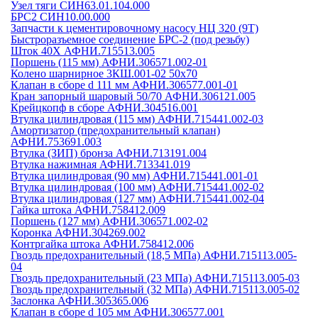
Узел тяги СИН63.01.104.000
БРС2 СИН10.00.000
Запчасти к цементировочному насосу НЦ 320 (9Т)
Быстроразъемное соединение БРС-2 (под резьбу)
Шток 40Х АФНИ.715513.005
Поршень (115 мм) АФНИ.306571.002-01
Колено шарнирное 3КШ.001-02 50х70
Клапан в сборе d 111 мм АФНИ.306577.001-01
Кран запорный шаровый 50/70 АФНИ.306121.005
Крейцкопф в сборе АФНИ.304516.001
Втулка цилиндровая (115 мм) АФНИ.715441.002-03
Амортизатор (предохранительный клапан)
АФНИ.753691.003
Втулка (ЗИП) бронза АФНИ.713191.004
Втулка нажимная АФНИ.713341.019
Втулка цилиндровая (90 мм) АФНИ.715441.001-01
Втулка цилиндровая (100 мм) АФНИ.715441.002-02
Втулка цилиндровая (127 мм) АФНИ.715441.002-04
Гайка штока АФНИ.758412.009
Поршень (127 мм) АФНИ.306571.002-02
Коронка АФНИ.304269.002
Контргайка штока АФНИ.758412.006
Гвоздь предохранительный (18,5 МПа) АФНИ.715113.005-
04
Гвоздь предохранительный (23 МПа) АФНИ.715113.005-03
Гвоздь предохранительный (32 МПа) АФНИ.715113.005-02
Заслонка АФНИ.305365.006
Клапан в сборе d 105 мм АФНИ.306577.001