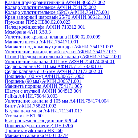
Клапан предохранительный АФНИ.306577.002
Кольцо уплотнительное АФНИ.754175.002
Кольцо уплотнительное (БРС) АФНИ.754175.001
Кран запорный шаровый 25/70 АФНИ.306121.011
Пружина ПР52 НБ80.02.00.023
Палец крейцкопфа АФНИ.713312.001
Мембрана 4АН.3.53.3
Уплотнение крышки клапана НБ80.02.00.009
Манжета штока АФНИ.754171.001
Манжета под крышку цилиндра АФНИ.754171.003
Уплотнение цилиндровой втулки АФНИ.754152.017
Шток (Предохранительный клапан) АФНИ.715412.001
Уплотнение клапана d 111 мм АФНИ.754174.004-01
Седло клапана Ø 111 мм АФНИ.712173.001-01
Седло клапана d 105 мм АФНИ.712173.002-01
Поршень (100 мм) АФНИ.306571.002
Поршень (90 мм) АФНИ.306571.001
Манжета поршня АФНИ.754171.005
Шатун с втулкой АФНИ.304513.004
Гайка АФНИ.758443.003
Уплотнение клапана d 105 мм АФНИ.754174.004
Винт АФНИ.758221.002
Втулка нажимная АФНИ.711341.017
Угольник НКТ 60
Быстросъемное соединение БРС-4
Поршень (уплотнение) ЦН 0206
Тройник муфтовый НКТ60
Манжета сальника 9Т.01.037Р