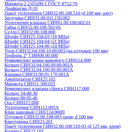
Манжета 2.2-65х90-1 ГОСТ 8752-79
Диафрагма Д-10
Пакет уплотнения СИН32.00.108.510 (d 100 мм, азот)
Заглушка СИН31.00.011.150.002
Уплотнение клапана СИН61.00.108.602.01
Гайка СИН32.00.108.502-01
Седло СИН32.00.108.800
Штифт СИН25.104-03 (18 МПа)
Штифт СИН25.104-04 (21 МПа)
Штифт СИН25.104-06 (24 МПа)
Упор СИН32.04.100.10.00.003 (на плунжер 100 мм)
Тройник 2" СИН08.00.000
Ремкомплект крана шарового СИН114.000
Кольцо СИН32.04.100.09.00.002А
Кольцо СИН32.04.100.09.00.001А
Крышка СИН31.00.01.170.001А
Амортизатор СИН25.102
Манжета СИН31.300.021
Ремкомплект клапана сброса СИН117.000
Кольцо 34-40-36
Кольцо 88-95-46
Ось СИН112.008
Уплотнение СИН112.005А
Кран шаровый СИН124.000П
Плунжер СИН32.00.108.003 хром, d 100 мм
Крестовина СИН23.201
Пакет уплотнения СИН32.00.108.510-03 (d 125 мм, хром)
Колено СИН23.101