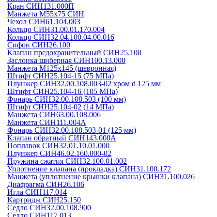
Кран СИН131.000П
Манжета М55х75 СИН
Чехол СИН61.104.003
Кольцо СИН31.00.01.170.004
Кольцо СИН32.04.100.04.00.016
Сифон СИН26.100
Клапан предохранительный СИН25.100
Заслонка шиберная СИН100.13.000
Манжета М125х145 (шевронная)
Штифт СИН25.104-15 (75 МПа)
Плунжер СИН32.00.108.003-02 хром d 125 мм
Штифт СИН25.104-16 (105 МПа)
Фонарь СИН32.00.108.503 (100 мм)
Штифт СИН25.104-02 (14 МПа)
Манжета СИН63.00.108.006
Манжета СИН111.004А
Фонарь СИН32.00.108.503-01 (125 мм)
Клапан обратный СИН143.000А
Поплавок СИН32.01.10.01.000
Плунжер СИН46.02.160.000-02
Пружина сжатия СИН32.100.01.002
Уплотнение клапана (прокладка) СИН31.100.172
Манжета (уплотнение крышки клапана) СИН31.100.026
Диафрагма СИН26.106
Игла СИН117.014
Картридж СИН25.150
Седло СИН32.00.108.900
Седло СИН117.013