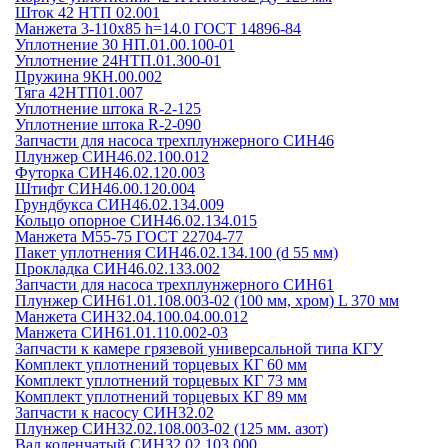
Шток 42 НТП 02.001
Манжета 3-110х85 h=14.0 ГОСТ 14896-84
Уплотнение 30 НП.01.00.100-01
Уплотнение 24НТП.01.300-01
Пружина 9КН.00.002
Тяга 42НТП01.007
Уплотнение штока R-2-125
Уплотнение штока R-2-090
Запчасти для насоса трехплунжерного СИН46
Плунжер СИН46.02.100.012
Футорка СИН46.02.120.003
Штифт СИН46.00.120.004
Грундбукса СИН46.02.134.009
Кольцо опорное СИН46.02.134.015
Манжета М55-75 ГОСТ 22704-77
Пакет уплотнения СИН46.02.134.100 (d 55 мм)
Прокладка СИН46.02.133.002
Запчасти для насоса трехплунжерного СИН61
Плунжер СИН61.01.108.003-02 (100 мм, хром) L 370 мм
Манжета СИН32.04.100.04.00.012
Манжета СИН61.01.110.002-03
Запчасти к камере грязевой универсальной типа КГУ
Комплект уплотнений торцевых КГ 60 мм
Комплект уплотнений торцевых КГ 73 мм
Комплект уплотнений торцевых КГ 89 мм
Запчасти к насосу СИН32.02
Плунжер СИН32.02.108.003-02 (125 мм. азот)
Вал коленчатый СИН32.02.103.000