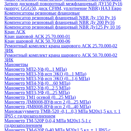
Затвор дисковый поворотный межфланцевый ДУ150 Ру16
(корпус GGG50, диск CF8М, уплотнение NBR) НАЗ Евро
Компенсаторы резиновые фланцевые
Компенсатор резиновый фланцевый NBR Ду 150 Ру 16
Компенсатор резиновый фланцевый NBR Ду 200 Ру16
Компенсатор резиновый фланцевый NBR Ду125 Ру 10 16
Кран АСК
Кран шаровой АСК 25.70.000-01
Кран шаровой АСК 50.70.000-06
Ремонтный комплект крана шарового АСК 25.70.000-02
ЗИК
Ремонтный комплект крана шарового АСК 50.70.000-02
ЗИК
Манометры
Манометр МП2-Уф (0...1 МПа)
Манометр МП3-Уф исп ЭКО (0...1 МПа)
Манометр МП3-Уф исп ЭКО (0...1,6 МПа)
Манометр МП4-Уф (0…60 МПа)
Манометр МП2-Уф (0...2,5 МПа)
Манометр МП3-УФ (0...25 МПа)
Манометр ТМ1 осевой (0...25 МПа)
Манометр ДМ8008-ВУф исп 2 (0...25 МПа)
Манометр ДМ8008-ВУф исп 2 (0...40 МПа)
Мановакуумметр ТМВ-520 -0,1...0,3 МПа М20х1,5 кл. т. 1
IP65 c гидрозаполнением
Манометр ТМ-520Р 0-0,4 МПа М20х1,5-1 c
гидрозаполнением
Манометр ТМ-620Р 0-40 МПа М20х1,5 кл. т. 1 IP65 c