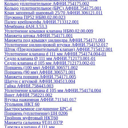
Кольцо уплотнительное АФНИ.754175.002
Кольцо уплотнительное (БРС) АФНИ.754175.001
Кран запорный шаровый 25/70 АФНИ.306121.011
Пружина ПР52 НБ80.02.00.023
Палец крейцкопфа АФНИ.713312.001
Мембрана 4АН.3.53.3
Уплотнение крышки клапана НБ80.02.00.009
Манжета штока АФНИ.754171.001
Манжета под крышку цилиндра АФНИ.754171.003
Уплотнение цилиндровой втулки АФНИ.754152.017
Шток (Предохранительный клапан) АФНИ.715412.001
Уплотнение клапана d 111 мм АФНИ.754174.004-01
Седло клапана Ø 111 мм АФНИ.712173.001-01
Седло клапана d 105 мм АФНИ.712173.002-01
Поршень (100 мм) АФНИ.306571.002
Поршень (90 мм) АФНИ.306571.001
Манжета поршня АФНИ.754171.005
Шатун с втулкой АФНИ.304513.004
Гайка АФНИ.758443.003
Уплотнение клапана d 105 мм АФНИ.754174.004
Винт АФНИ.758221.002
Втулка нажимная АФНИ.711341.017
Угольник НКТ 60
Быстросъемное соединение БРС-4
Поршень (уплотнение) ЦН 0206
Тройник муфтовый НКТ60
Манжета сальника 9Т.01.037Р
Тарелка клапана d 111 мм