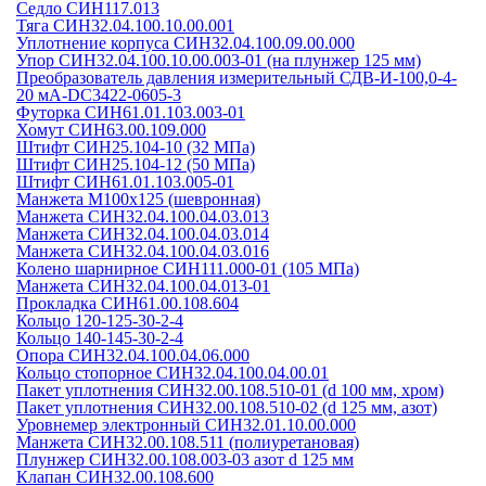
Седло СИН117.013
Тяга СИН32.04.100.10.00.001
Уплотнение корпуса СИН32.04.100.09.00.000
Упор СИН32.04.100.10.00.003-01 (на плунжер 125 мм)
Преобразователь давления измерительный СДВ-И-100,0-4-
20 мА-DC3422-0605-3
Футорка СИН61.01.103.003-01
Хомут СИН63.00.109.000
Штифт СИН25.104-10 (32 МПа)
Штифт СИН25.104-12 (50 МПа)
Штифт СИН61.01.103.005-01
Манжета М100х125 (шевронная)
Манжета СИН32.04.100.04.03.013
Манжета СИН32.04.100.04.03.014
Манжета СИН32.04.100.04.03.016
Колено шарнирное СИН111.000-01 (105 МПа)
Манжета СИН32.04.100.04.013-01
Прокладка СИН61.00.108.604
Кольцо 120-125-30-2-4
Кольцо 140-145-30-2-4
Опора СИН32.04.100.04.06.000
Кольцо стопорное СИН32.04.100.04.00.01
Пакет уплотнения СИН32.00.108.510-01 (d 100 мм, хром)
Пакет уплотнения СИН32.00.108.510-02 (d 125 мм, азот)
Уровнемер электронный СИН32.01.10.00.000
Манжета СИН32.00.108.511 (полиуретановая)
Плунжер СИН32.00.108.003-03 азот d 125 мм
Клапан СИН32.00.108.600