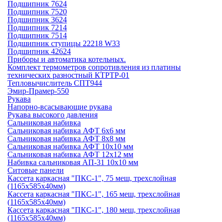
Подшипник 7624
Подшипник 7520
Подшипник 3624
Подшипник 7214
Подшипник 7514
Подшипник ступицы 22218 W33
Подшипник 42624
Приборы и автоматика котельных.
Комплект термометров сопротивления из платины
технических разностный КТРТР-01
Тепловычислитель СПТ944
Эмир-Прамер-550
Рукава
Напорно-всасывающие рукава
Рукава высокого давления
Сальниковая набивка
Сальниковая набивка АФТ 6х6 мм
Сальниковая набивка АФТ 8х8 мм
Сальниковая набивка АФТ 10х10 мм
Сальниковая набивка АФТ 12х12 мм
Набивка сальниковая АП-31 10х10 мм
Ситовые панели
Кассета каркасная "ПКС-1", 75 меш, трехслойная
(1165х585х40мм)
Кассета каркасная "ПКС-1", 165 меш, трехслойная
(1165х585х40мм)
Кассета каркасная "ПКС-1", 180 меш, трехслойная
(1165х585х40мм)