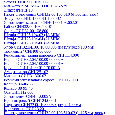
Чехол СИН63.00.104.003
Манжета 2.2-65х90-1 ГОСТ 8752-79
Диафрагма Д-10
Пакет уплотнения СИН32.00.108.510 (d 100 мм, азот)
Заглушка СИН31.00.011.150.002
Уплотнение клапана СИН61.00.108.602.01
Гайка СИН32.00.108.502-01
Седло СИН32.00.108.800
Штифт СИН25.104-03 (18 МПа)
Штифт СИН25.104-04 (21 МПа)
Штифт СИН25.104-06 (24 МПа)
Упор СИН32.04.100.10.00.003 (на плунжер 100 мм)
Тройник 2" СИН08.00.000
Ремкомплект крана шарового СИН114.000
Кольцо СИН32.04.100.09.00.002А
Кольцо СИН32.04.100.09.00.001А
Крышка СИН31.00.01.170.001А
Амортизатор СИН25.102
Манжета СИН31.300.021
Ремкомплект клапана сброса СИН117.000
Кольцо 34-40-36
Кольцо 88-95-46
Ось СИН112.008
Уплотнение СИН112.005А
Кран шаровый СИН124.000П
Плунжер СИН32.00.108.003 хром, d 100 мм
Крестовина СИН23.201
Пакет уплотнения СИН32.00.108.510-03 (d 125 мм, хром)