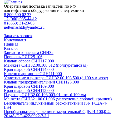
Оперативная поставка запчастей по РФ
для нефтяного оборудования и спецтехники
8 800 500 62 33
+7 (960) 085-44-12
8 (8553) 31-23-05
neftemashtd@yandex.ru
Заказать звонок
Консультант
Главная
Каталог
Запчасти к насосам СИН32
Поршень СИН25.106
Клапан сброса СИН117.000
Манжета СИН32.00.108.512 (полиуретановая)
Кран шаровой СИН114.000
Колено шарнирное СИН111.000
Уплотнение плунжера СИН32.00.108.500 (d 100 мм, азот)
Клапан предохранительный СИН125.000
Кран шаровой СИН109.000
Кран шаровой СИН112.000
Плунжер СИН32.00.108.003-01 азот d 100 мм
Манжета СИН32.100.01.006 (уплотнение лобовой крышки)
Выключатель индуктивный бесконтактный ISN FC2A-4-
LS4
Преобразователь давления измерительный СДВ-И-100,0-4-
20 мА-DC-422-0922-3-L1