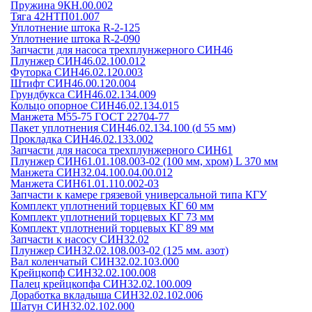
Пружина 9КН.00.002
Тяга 42НТП01.007
Уплотнение штока R-2-125
Уплотнение штока R-2-090
Запчасти для насоса трехплунжерного СИН46
Плунжер СИН46.02.100.012
Футорка СИН46.02.120.003
Штифт СИН46.00.120.004
Грундбукса СИН46.02.134.009
Кольцо опорное СИН46.02.134.015
Манжета М55-75 ГОСТ 22704-77
Пакет уплотнения СИН46.02.134.100 (d 55 мм)
Прокладка СИН46.02.133.002
Запчасти для насоса трехплунжерного СИН61
Плунжер СИН61.01.108.003-02 (100 мм, хром) L 370 мм
Манжета СИН32.04.100.04.00.012
Манжета СИН61.01.110.002-03
Запчасти к камере грязевой универсальной типа КГУ
Комплект уплотнений торцевых КГ 60 мм
Комплект уплотнений торцевых КГ 73 мм
Комплект уплотнений торцевых КГ 89 мм
Запчасти к насосу СИН32.02
Плунжер СИН32.02.108.003-02 (125 мм. азот)
Вал коленчатый СИН32.02.103.000
Крейцкопф СИН32.02.100.008
Палец крейцкопфа СИН32.02.100.009
Доработка вкладыша СИН32.02.102.006
Шатун СИН32.02.102.000