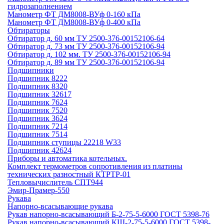
гидрозаполнением
Манометр ФТ ДМ8008-ВУф 0-160 кПа
Манометр ФТ ДМ8008-ВУф 0-400 кПа
Обтираторы
Обтиратор д. 60 мм ТУ 2500-376-00152106-64
Обтиратор д. 73 мм ТУ 2500-376-00152106-94
Обтиратор д. 102 мм. ТУ 2500-376-00152106-94
Обтиратор д. 89 мм ТУ 2500-376-00152106-94
Подшипники
Подшипник 8222
Подшипник 8320
Подшипник 32617
Подшипник 7624
Подшипник 7520
Подшипник 3624
Подшипник 7214
Подшипник 7514
Подшипник ступицы 22218 W33
Подшипник 42624
Приборы и автоматика котельных.
Комплект термометров сопротивления из платины
технических разностный КТРТР-01
Тепловычислитель СПТ944
Эмир-Прамер-550
Рукава
Напорно-всасывающие рукава
Рукав напорно-всасывающий Б-2-75-5-6000 ГОСТ 5398-76
Рукав напорно-всасывающий КЩ-2-75-5-6000 ГОСТ 5398-