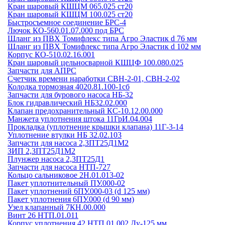
Кран шаровый КШЦМ 065.025 ст20
Кран шаровый КШЦМ 100.025 ст20
Быстросъемное соединение БРС-4
Лючок КО-560.01.07.000 под БРС
Шланг из ПВХ Томифлекс типа Агро Эластик d 76 мм
Шланг из ПВХ Томифлекс типа Агро Эластик d 102 мм
Корпус КО-510.02.16.001
Кран шаровый цельносварной КШЦФ 100.080.025
Запчасти для АПРС
Счетчик времени наработки СВН-2-01, СВН-2-02
Колодка тормозная 4020.81.100-1сб
Запчасти для бурового насоса НБ-32
Блок гидравлический НБ32.02.000
Клапан предохранительный КС-10.12.00.000
Манжета уплотнения штока 11ГрИ.04.004
Прокладка (уплотнение крышки клапана) 11Г-3-14
Уплотнение втулки НБ 32.02.103
Запчасти для насоса 2,3ПТ25Д1М2
ЗИП 2,3ПТ25Д1М2
Плунжер насоса 2,3ПТ25Д1
Запчасти для насоса НТП-727
Кольцо сальниковое 2Н.01.013-02
Пакет уплотнительный ПУ.000-02
Пакет уплотнений 6ПУ.000-03 (d 125 мм)
Пакет уплотнения 6ПУ.000 (d 90 мм)
Узел клапанный 7КН.00.000
Винт 26 НТП.01.011
Корпус уплотнения 42 НТП.01.002 Ду-125 мм