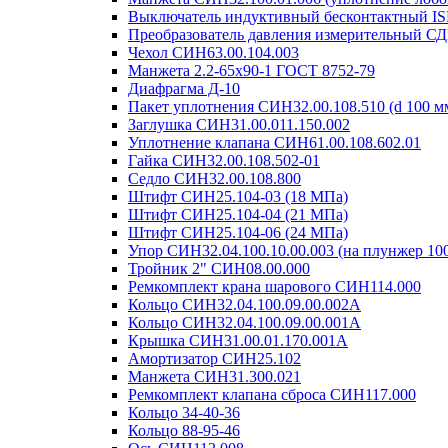
Выключатель индуктивный бесконтактный I
Преобразователь давления измерительный СД
Чехол СИН63.00.104.003
Манжета 2.2-65х90-1 ГОСТ 8752-79
Диафрагма Д-10
Пакет уплотнения СИН32.00.108.510 (d 100 мм
Заглушка СИН31.00.011.150.002
Уплотнение клапана СИН61.00.108.602.01
Гайка СИН32.00.108.502-01
Седло СИН32.00.108.800
Штифт СИН25.104-03 (18 МПа)
Штифт СИН25.104-04 (21 МПа)
Штифт СИН25.104-06 (24 МПа)
Упор СИН32.04.100.10.00.003 (на плунжер 10
Тройник 2" СИН08.00.000
Ремкомплект крана шарового СИН114.000
Кольцо СИН32.04.100.09.00.002А
Кольцо СИН32.04.100.09.00.001А
Крышка СИН31.00.01.170.001А
Амортизатор СИН25.102
Манжета СИН31.300.021
Ремкомплект клапана сброса СИН117.000
Кольцо 34-40-36
Кольцо 88-95-46