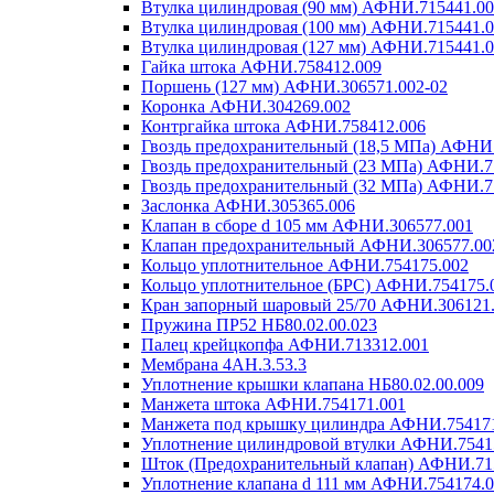
Втулка цилиндровая (90 мм) АФНИ.715441.00
Втулка цилиндровая (100 мм) АФНИ.715441.0
Втулка цилиндровая (127 мм) АФНИ.715441.0
Гайка штока АФНИ.758412.009
Поршень (127 мм) АФНИ.306571.002-02
Коронка АФНИ.304269.002
Контргайка штока АФНИ.758412.006
Гвоздь предохранительный (18,5 МПа) АФНИ.
Гвоздь предохранительный (23 МПа) АФНИ.7
Гвоздь предохранительный (32 МПа) АФНИ.7
Заслонка АФНИ.305365.006
Клапан в сборе d 105 мм АФНИ.306577.001
Клапан предохранительный АФНИ.306577.00
Кольцо уплотнительное АФНИ.754175.002
Кольцо уплотнительное (БРС) АФНИ.754175.
Кран запорный шаровый 25/70 АФНИ.306121.
Пружина ПР52 НБ80.02.00.023
Палец крейцкопфа АФНИ.713312.001
Мембрана 4АН.3.53.3
Уплотнение крышки клапана НБ80.02.00.009
Манжета штока АФНИ.754171.001
Манжета под крышку цилиндра АФНИ.75417
Уплотнение цилиндровой втулки АФНИ.7541
Шток (Предохранительный клапан) АФНИ.71
Уплотнение клапана d 111 мм АФНИ.754174.0