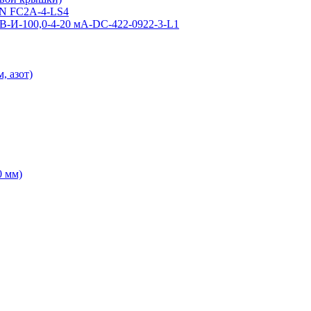
SN FC2A-4-LS4
В-И-100,0-4-20 мА-DC-422-0922-3-L1
, азот)
0 мм)