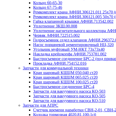
Кольцо 60-65-30
Кольцо 67-75-46
Ремкомплект крана АФНИ.306121.011 25х70 (
Ремкомплект крана АФНИ.306121.005 50х70 (
Гайка клапанной крышки АФНИ.713542.002
Уплотнение ЗКШ.00.008
Уплотнение нагнетательного коллектора АФН
Червяк АФНИ.722515.002
Гидросъемник седел клапанов АФНИ.296372.
Насос поршневой цементировочный НЦ-320
Угольник муфтовый УМ-НКТ 73х73х40
Накладка крейцкопфа АФНИ.753781.002
Быстросъемное соединение БРС-2 (под прива
Прокладка АФНИ.754152.016
Запчасти для коммунальной техники
Кран шаровый КШЦМ 050.040 ст20
Кран шаровый КШЦМ 065.025 ст20
Кран шаровый КШЦМ 100.025 ст20
Быстросъемное соединение БРС-4
Запчасти для вакуумного насоса КО-503
Запчасти для вакуумного насоса КО-505
Запчасти для вакуумного насоса КО-510
Запчасти для АПРС
Счетчик времени наработки СВН-2-01, СВН-2
Колодка тормозная 4020.81.100-1сб