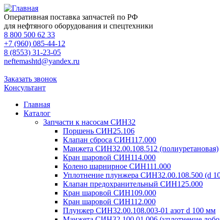
Оперативная поставка запчастей по РФ
для нефтяного оборудования и спецтехники
8 800 500 62 33
+7 (960) 085-44-12
8 (8553) 31-23-05
neftemashtd@yandex.ru
Заказать звонок
Консультант
Главная
Каталог
Запчасти к насосам СИН32
Поршень СИН25.106
Клапан сброса СИН117.000
Манжета СИН32.00.108.512 (полиуретановая)
Кран шаровой СИН114.000
Колено шарнирное СИН111.000
Уплотнение плунжера СИН32.00.108.500 (d 10
Клапан предохранительный СИН125.000
Кран шаровой СИН109.000
Кран шаровой СИН112.000
Плунжер СИН32.00.108.003-01 азот d 100 мм
Манжета СИН32.100.01.006 (уплотнение лоб