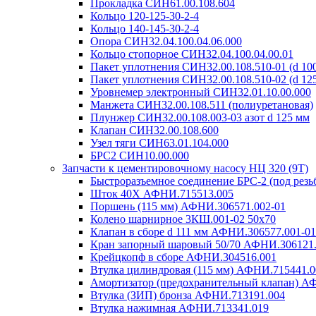
Прокладка СИН61.00.108.604
Кольцо 120-125-30-2-4
Кольцо 140-145-30-2-4
Опора СИН32.04.100.04.06.000
Кольцо стопорное СИН32.04.100.04.00.01
Пакет уплотнения СИН32.00.108.510-01 (d 100
Пакет уплотнения СИН32.00.108.510-02 (d 125
Уровнемер электронный СИН32.01.10.00.000
Манжета СИН32.00.108.511 (полиуретановая)
Плунжер СИН32.00.108.003-03 азот d 125 мм
Клапан СИН32.00.108.600
Узел тяги СИН63.01.104.000
БРС2 СИН10.00.000
Запчасти к цементировочному насосу НЦ 320 (9Т)
Быстроразъемное соединение БРС-2 (под резь
Шток 40Х АФНИ.715513.005
Поршень (115 мм) АФНИ.306571.002-01
Колено шарнирное 3КШ.001-02 50х70
Клапан в сборе d 111 мм АФНИ.306577.001-01
Кран запорный шаровый 50/70 АФНИ.306121
Крейцкопф в сборе АФНИ.304516.001
Втулка цилиндровая (115 мм) АФНИ.715441.0
Амортизатор (предохранительный клапан) А
Втулка (ЗИП) бронза АФНИ.713191.004
Втулка нажимная АФНИ.713341.019