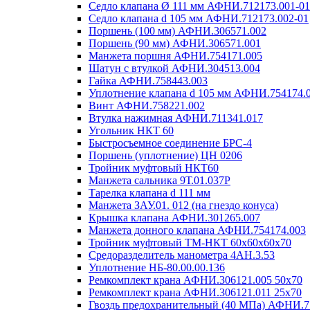
Седло клапана Ø 111 мм АФНИ.712173.001-01
Седло клапана d 105 мм АФНИ.712173.002-01
Поршень (100 мм) АФНИ.306571.002
Поршень (90 мм) АФНИ.306571.001
Манжета поршня АФНИ.754171.005
Шатун с втулкой АФНИ.304513.004
Гайка АФНИ.758443.003
Уплотнение клапана d 105 мм АФНИ.754174.
Винт АФНИ.758221.002
Втулка нажимная АФНИ.711341.017
Угольник НКТ 60
Быстросъемное соединение БРС-4
Поршень (уплотнение) ЦН 0206
Тройник муфтовый НКТ60
Манжета сальника 9Т.01.037Р
Тарелка клапана d 111 мм
Манжета ЗАУ.01. 012 (на гнездо конуса)
Крышка клапана АФНИ.301265.007
Манжета донного клапана АФНИ.754174.003
Тройник муфтовый ТМ-НКТ 60х60х60х70
Средоразделитель манометра 4АН.3.53
Уплотнение НБ-80.00.00.136
Ремкомплект крана АФНИ.306121.005 50х70
Ремкомплект крана АФНИ.306121.011 25х70
Гвоздь предохранительный (40 МПа) АФНИ.7