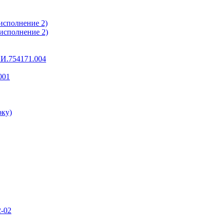
исполнение 2)
исполнение 2)
И.754171.004
001
рку)
-02