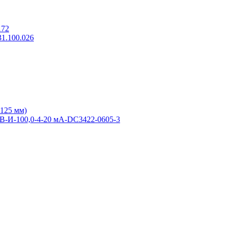
172
1.100.026
 125 мм)
В-И-100,0-4-20 мА-DC3422-0605-3