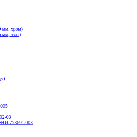
 мм, хром)
 мм, азот)
бу)
.005
02-03
ФНИ.753691.003