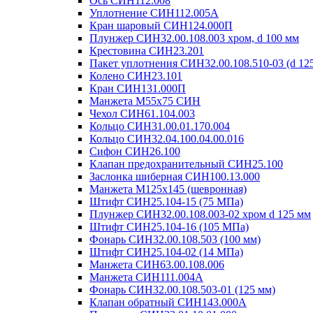
Ось СИН112.008
Уплотнение СИН112.005А
Кран шаровый СИН124.000П
Плунжер СИН32.00.108.003 хром, d 100 мм
Крестовина СИН23.201
Пакет уплотнения СИН32.00.108.510-03 (d 125
Колено СИН23.101
Кран СИН131.000П
Манжета М55х75 СИН
Чехол СИН61.104.003
Кольцо СИН31.00.01.170.004
Кольцо СИН32.04.100.04.00.016
Сифон СИН26.100
Клапан предохранительный СИН25.100
Заслонка шиберная СИН100.13.000
Манжета М125х145 (шевронная)
Штифт СИН25.104-15 (75 МПа)
Плунжер СИН32.00.108.003-02 хром d 125 мм
Штифт СИН25.104-16 (105 МПа)
Фонарь СИН32.00.108.503 (100 мм)
Штифт СИН25.104-02 (14 МПа)
Манжета СИН63.00.108.006
Манжета СИН111.004А
Фонарь СИН32.00.108.503-01 (125 мм)
Клапан обратный СИН143.000А