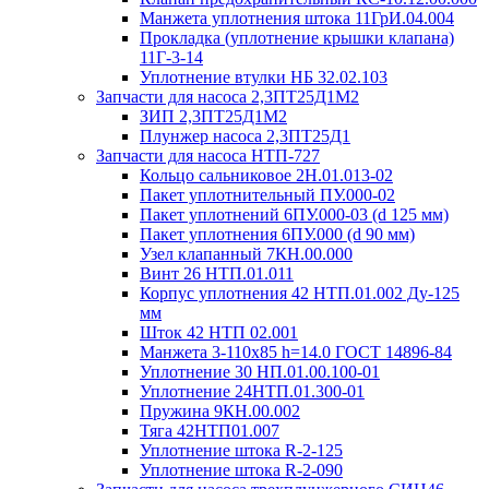
Манжета уплотнения штока 11ГрИ.04.004
Прокладка (уплотнение крышки клапана)
11Г-3-14
Уплотнение втулки НБ 32.02.103
Запчасти для насоса 2,3ПТ25Д1М2
ЗИП 2,3ПТ25Д1М2
Плунжер насоса 2,3ПТ25Д1
Запчасти для насоса НТП-727
Кольцо сальниковое 2Н.01.013-02
Пакет уплотнительный ПУ.000-02
Пакет уплотнений 6ПУ.000-03 (d 125 мм)
Пакет уплотнения 6ПУ.000 (d 90 мм)
Узел клапанный 7КН.00.000
Винт 26 НТП.01.011
Корпус уплотнения 42 НТП.01.002 Ду-125
мм
Шток 42 НТП 02.001
Манжета 3-110х85 h=14.0 ГОСТ 14896-84
Уплотнение 30 НП.01.00.100-01
Уплотнение 24НТП.01.300-01
Пружина 9КН.00.002
Тяга 42НТП01.007
Уплотнение штока R-2-125
Уплотнение штока R-2-090