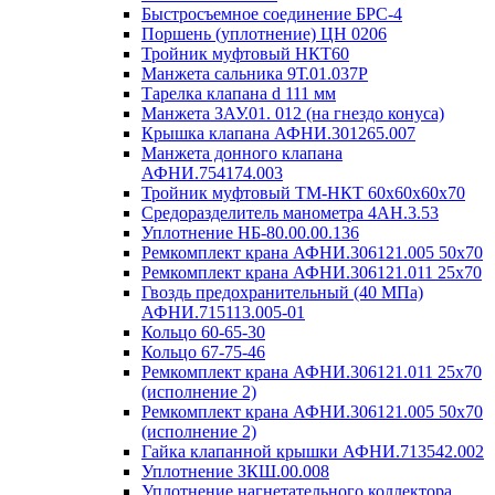
Быстросъемное соединение БРС-4
Поршень (уплотнение) ЦН 0206
Тройник муфтовый НКТ60
Манжета сальника 9Т.01.037Р
Тарелка клапана d 111 мм
Манжета ЗАУ.01. 012 (на гнездо конуса)
Крышка клапана АФНИ.301265.007
Манжета донного клапана
АФНИ.754174.003
Тройник муфтовый ТМ-НКТ 60х60х60х70
Средоразделитель манометра 4АН.3.53
Уплотнение НБ-80.00.00.136
Ремкомплект крана АФНИ.306121.005 50х70
Ремкомплект крана АФНИ.306121.011 25х70
Гвоздь предохранительный (40 МПа)
АФНИ.715113.005-01
Кольцо 60-65-30
Кольцо 67-75-46
Ремкомплект крана АФНИ.306121.011 25х70
(исполнение 2)
Ремкомплект крана АФНИ.306121.005 50х70
(исполнение 2)
Гайка клапанной крышки АФНИ.713542.002
Уплотнение ЗКШ.00.008
Уплотнение нагнетательного коллектора