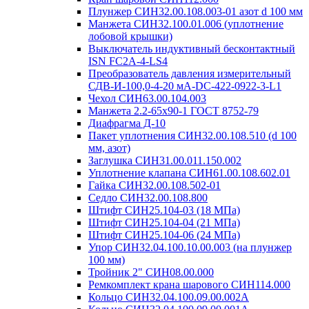
Плунжер СИН32.00.108.003-01 азот d 100 мм
Манжета СИН32.100.01.006 (уплотнение
лобовой крышки)
Выключатель индуктивный бесконтактный
ISN FC2A-4-LS4
Преобразователь давления измерительный
СДВ-И-100,0-4-20 мА-DC-422-0922-3-L1
Чехол СИН63.00.104.003
Манжета 2.2-65х90-1 ГОСТ 8752-79
Диафрагма Д-10
Пакет уплотнения СИН32.00.108.510 (d 100
мм, азот)
Заглушка СИН31.00.011.150.002
Уплотнение клапана СИН61.00.108.602.01
Гайка СИН32.00.108.502-01
Седло СИН32.00.108.800
Штифт СИН25.104-03 (18 МПа)
Штифт СИН25.104-04 (21 МПа)
Штифт СИН25.104-06 (24 МПа)
Упор СИН32.04.100.10.00.003 (на плунжер
100 мм)
Тройник 2" СИН08.00.000
Ремкомплект крана шарового СИН114.000
Кольцо СИН32.04.100.09.00.002А