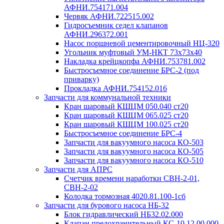
АФНИ.754171.004
Червяк АФНИ.722515.002
Гидросъемник седел клапанов
АФНИ.296372.001
Насос поршневой цементировочный НЦ-320
Угольник муфтовый УМ-НКТ 73х73х40
Накладка крейцкопфа АФНИ.753781.002
Быстросъемное соединение БРС-2 (под
приварку)
Прокладка АФНИ.754152.016
Запчасти для коммунальной техники
Кран шаровый КШЦМ 050.040 ст20
Кран шаровый КШЦМ 065.025 ст20
Кран шаровый КШЦМ 100.025 ст20
Быстросъемное соединение БРС-4
Запчасти для вакуумного насоса КО-503
Запчасти для вакуумного насоса КО-505
Запчасти для вакуумного насоса КО-510
Запчасти для АПРС
Счетчик времени наработки СВН-2-01,
СВН-2-02
Колодка тормозная 4020.81.100-1сб
Запчасти для бурового насоса НБ-32
Блок гидравлический НБ32.02.000
Клапан предохранительный КС-10.12.00.000