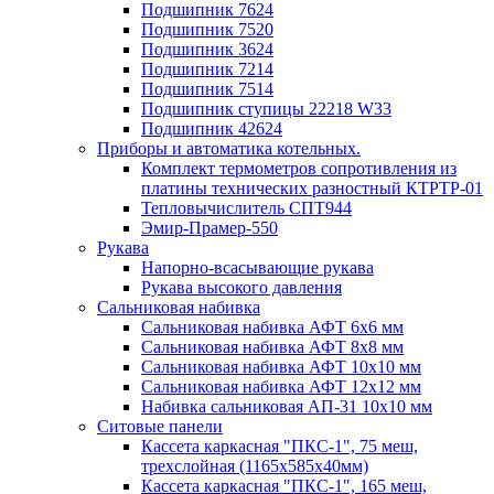
Подшипник 7624
Подшипник 7520
Подшипник 3624
Подшипник 7214
Подшипник 7514
Подшипник ступицы 22218 W33
Подшипник 42624
Приборы и автоматика котельных.
Комплект термометров сопротивления из
платины технических разностный КТРТР-01
Тепловычислитель СПТ944
Эмир-Прамер-550
Рукава
Напорно-всасывающие рукава
Рукава высокого давления
Сальниковая набивка
Сальниковая набивка АФТ 6х6 мм
Сальниковая набивка АФТ 8х8 мм
Сальниковая набивка АФТ 10х10 мм
Сальниковая набивка АФТ 12х12 мм
Набивка сальниковая АП-31 10х10 мм
Ситовые панели
Кассета каркасная "ПКС-1", 75 меш,
трехслойная (1165х585х40мм)
Кассета каркасная "ПКС-1", 165 меш,