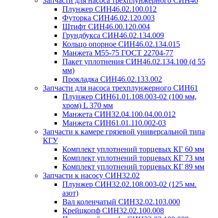
Запчасти для насоса трехплунжерного СИН46
Плунжер СИН46.02.100.012
Футорка СИН46.02.120.003
Штифт СИН46.00.120.004
Грундбукса СИН46.02.134.009
Кольцо опорное СИН46.02.134.015
Манжета М55-75 ГОСТ 22704-77
Пакет уплотнения СИН46.02.134.100 (d 55
мм)
Прокладка СИН46.02.133.002
Запчасти для насоса трехплунжерного СИН61
Плунжер СИН61.01.108.003-02 (100 мм,
хром) L 370 мм
Манжета СИН32.04.100.04.00.012
Манжета СИН61.01.110.002-03
Запчасти к камере грязевой универсальной типа
КГУ
Комплект уплотнений торцевых КГ 60 мм
Комплект уплотнений торцевых КГ 73 мм
Комплект уплотнений торцевых КГ 89 мм
Запчасти к насосу СИН32.02
Плунжер СИН32.02.108.003-02 (125 мм.
азот)
Вал коленчатый СИН32.02.103.000
Крейцкопф СИН32.02.100.008