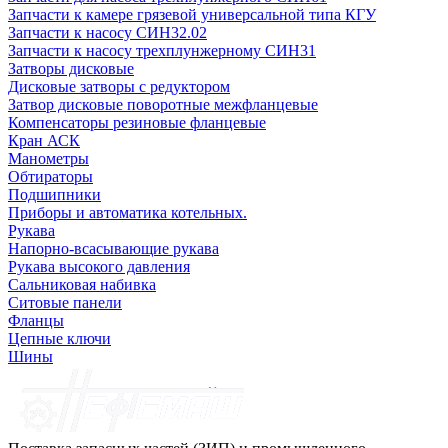
Запчасти к камере грязевой универсальной типа КГУ
Запчасти к насосу СИН32.02
Запчасти к насосу трехплунжерному СИН31
Затворы дисковые
Дисковые затворы с редуктором
Затвор дисковые поворотные межфланцевые
Компенсаторы резиновые фланцевые
Кран АСК
Манометры
Обтираторы
Подшипники
Приборы и автоматика котельных.
Рукава
Напорно-всасывающие рукава
Рукава высокого давления
Сальниковая набивка
Ситовые панели
Фланцы
Цепные ключи
Шины