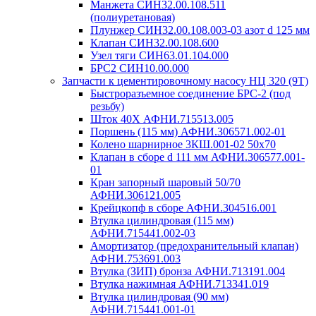
Манжета СИН32.00.108.511
(полиуретановая)
Плунжер СИН32.00.108.003-03 азот d 125 мм
Клапан СИН32.00.108.600
Узел тяги СИН63.01.104.000
БРС2 СИН10.00.000
Запчасти к цементировочному насосу НЦ 320 (9Т)
Быстроразъемное соединение БРС-2 (под
резьбу)
Шток 40Х АФНИ.715513.005
Поршень (115 мм) АФНИ.306571.002-01
Колено шарнирное 3КШ.001-02 50х70
Клапан в сборе d 111 мм АФНИ.306577.001-
01
Кран запорный шаровый 50/70
АФНИ.306121.005
Крейцкопф в сборе АФНИ.304516.001
Втулка цилиндровая (115 мм)
АФНИ.715441.002-03
Амортизатор (предохранительный клапан)
АФНИ.753691.003
Втулка (ЗИП) бронза АФНИ.713191.004
Втулка нажимная АФНИ.713341.019
Втулка цилиндровая (90 мм)
АФНИ.715441.001-01