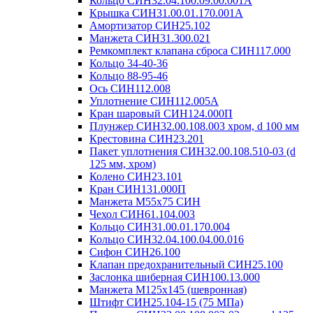
Кольцо СИН32.04.100.09.00.001А
Крышка СИН31.00.01.170.001А
Амортизатор СИН25.102
Манжета СИН31.300.021
Ремкомплект клапана сброса СИН117.000
Кольцо 34-40-36
Кольцо 88-95-46
Ось СИН112.008
Уплотнение СИН112.005А
Кран шаровый СИН124.000П
Плунжер СИН32.00.108.003 хром, d 100 мм
Крестовина СИН23.201
Пакет уплотнения СИН32.00.108.510-03 (d
125 мм, хром)
Колено СИН23.101
Кран СИН131.000П
Манжета М55х75 СИН
Чехол СИН61.104.003
Кольцо СИН31.00.01.170.004
Кольцо СИН32.04.100.04.00.016
Сифон СИН26.100
Клапан предохранительный СИН25.100
Заслонка шиберная СИН100.13.000
Манжета М125х145 (шевронная)
Штифт СИН25.104-15 (75 МПа)