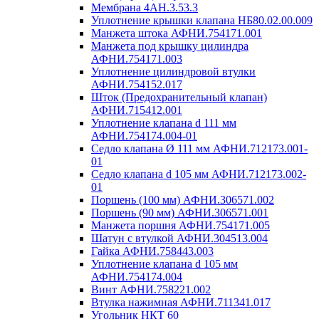
Мембрана 4АН.3.53.3
Уплотнение крышки клапана НБ80.02.00.009
Манжета штока АФНИ.754171.001
Манжета под крышку цилиндра
АФНИ.754171.003
Уплотнение цилиндровой втулки
АФНИ.754152.017
Шток (Предохранительный клапан)
АФНИ.715412.001
Уплотнение клапана d 111 мм
АФНИ.754174.004-01
Седло клапана Ø 111 мм АФНИ.712173.001-
01
Седло клапана d 105 мм АФНИ.712173.002-
01
Поршень (100 мм) АФНИ.306571.002
Поршень (90 мм) АФНИ.306571.001
Манжета поршня АФНИ.754171.005
Шатун с втулкой АФНИ.304513.004
Гайка АФНИ.758443.003
Уплотнение клапана d 105 мм
АФНИ.754174.004
Винт АФНИ.758221.002
Втулка нажимная АФНИ.711341.017
Угольник НКТ 60