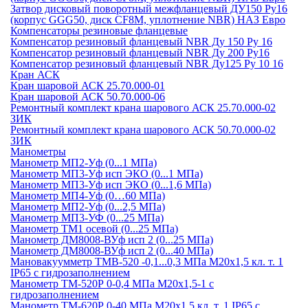
Затвор дисковый поворотный межфланцевый ДУ150 Ру16
(корпус GGG50, диск CF8М, уплотнение NBR) НАЗ Евро
Компенсаторы резиновые фланцевые
Компенсатор резиновый фланцевый NBR Ду 150 Ру 16
Компенсатор резиновый фланцевый NBR Ду 200 Ру16
Компенсатор резиновый фланцевый NBR Ду125 Ру 10 16
Кран АСК
Кран шаровой АСК 25.70.000-01
Кран шаровой АСК 50.70.000-06
Ремонтный комплект крана шарового АСК 25.70.000-02
ЗИК
Ремонтный комплект крана шарового АСК 50.70.000-02
ЗИК
Манометры
Манометр МП2-Уф (0...1 МПа)
Манометр МП3-Уф исп ЭКО (0...1 МПа)
Манометр МП3-Уф исп ЭКО (0...1,6 МПа)
Манометр МП4-Уф (0…60 МПа)
Манометр МП2-Уф (0...2,5 МПа)
Манометр МП3-УФ (0...25 МПа)
Манометр ТМ1 осевой (0...25 МПа)
Манометр ДМ8008-ВУф исп 2 (0...25 МПа)
Манометр ДМ8008-ВУф исп 2 (0...40 МПа)
Мановакуумметр ТМВ-520 -0,1...0,3 МПа М20х1,5 кл. т. 1
IP65 c гидрозаполнением
Манометр ТМ-520Р 0-0,4 МПа М20х1,5-1 c
гидрозаполнением
Манометр ТМ-620Р 0-40 МПа М20х1,5 кл. т. 1 IP65 c