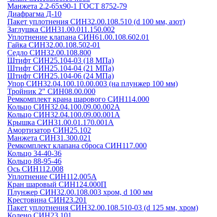
Манжета 2.2-65х90-1 ГОСТ 8752-79
Диафрагма Д-10
Пакет уплотнения СИН32.00.108.510 (d 100 мм, азот)
Заглушка СИН31.00.011.150.002
Уплотнение клапана СИН61.00.108.602.01
Гайка СИН32.00.108.502-01
Седло СИН32.00.108.800
Штифт СИН25.104-03 (18 МПа)
Штифт СИН25.104-04 (21 МПа)
Штифт СИН25.104-06 (24 МПа)
Упор СИН32.04.100.10.00.003 (на плунжер 100 мм)
Тройник 2" СИН08.00.000
Ремкомплект крана шарового СИН114.000
Кольцо СИН32.04.100.09.00.002А
Кольцо СИН32.04.100.09.00.001А
Крышка СИН31.00.01.170.001А
Амортизатор СИН25.102
Манжета СИН31.300.021
Ремкомплект клапана сброса СИН117.000
Кольцо 34-40-36
Кольцо 88-95-46
Ось СИН112.008
Уплотнение СИН112.005А
Кран шаровый СИН124.000П
Плунжер СИН32.00.108.003 хром, d 100 мм
Крестовина СИН23.201
Пакет уплотнения СИН32.00.108.510-03 (d 125 мм, хром)
Колено СИН23.101