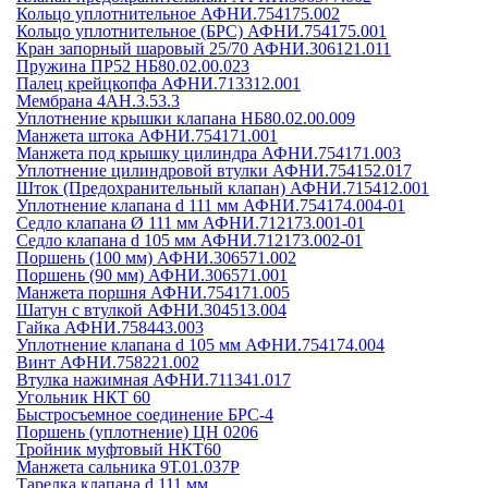
Кольцо уплотнительное АФНИ.754175.002
Кольцо уплотнительное (БРС) АФНИ.754175.001
Кран запорный шаровый 25/70 АФНИ.306121.011
Пружина ПР52 НБ80.02.00.023
Палец крейцкопфа АФНИ.713312.001
Мембрана 4АН.3.53.3
Уплотнение крышки клапана НБ80.02.00.009
Манжета штока АФНИ.754171.001
Манжета под крышку цилиндра АФНИ.754171.003
Уплотнение цилиндровой втулки АФНИ.754152.017
Шток (Предохранительный клапан) АФНИ.715412.001
Уплотнение клапана d 111 мм АФНИ.754174.004-01
Седло клапана Ø 111 мм АФНИ.712173.001-01
Седло клапана d 105 мм АФНИ.712173.002-01
Поршень (100 мм) АФНИ.306571.002
Поршень (90 мм) АФНИ.306571.001
Манжета поршня АФНИ.754171.005
Шатун с втулкой АФНИ.304513.004
Гайка АФНИ.758443.003
Уплотнение клапана d 105 мм АФНИ.754174.004
Винт АФНИ.758221.002
Втулка нажимная АФНИ.711341.017
Угольник НКТ 60
Быстросъемное соединение БРС-4
Поршень (уплотнение) ЦН 0206
Тройник муфтовый НКТ60
Манжета сальника 9Т.01.037Р
Тарелка клапана d 111 мм