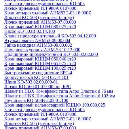
Запчасти для вакуумного насоса КО-503
Лючок приемный ИЛ-980А 0107000
Кран четырехходовый АНМ53Э-03.18.000Z
Лопатка КО-503 (комплект 6 штук)
Лючок приемный АНМ53-07.00.000
Кран шаровый КШЦМ 080.025 ст20
Насос КО-503В.02.14.100
Клапан предохранительный КО-503.04.12.000
Втулка шланга АНМ53-09.00.004
Гайка накидная АНМ53-09.00.002
Измеритель уровня АНМ-53 10.12.000
Подшипник промежуточный КО-503.02.02.000
Кран шаровый КШЦМ 050.040 ст20
Кран шаровый КШЦМ 065.025 ст20
Кран шаровый КШЦМ 100.025 ст20
Быстросъемное соединение БРС-4
Корпус насоса КО-503 02.14.101
Шкив КО-503.02.00.009-01
Лючок КО-560.01.07.000 под БРС
Шланг из ПВХ Томифлекс типа Агро Эластик d 76 мм
Шланг из ПВХ Томифлекс типа Агро Эластик d 102 мм
Глушитель КО-503В-2.03.01.100
Кран шаровый цельносварной КШЦФ 100.080.025
Запчасти для вакуумного насоса КО-505
Лючок приемный ИЛ-980А 0107000
Кран четырехходовый АНМ53Э-03.18.000Z
Лопатка КО-505 (комплект 6 штук)
Лючок приемный АНМ53-07.00.000