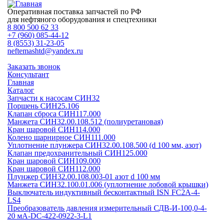
Оперативная поставка запчастей по РФ
для нефтяного оборудования и спецтехники
8 800 500 62 33
+7 (960) 085-44-12
8 (8553) 31-23-05
neftemashtd@yandex.ru
Заказать звонок
Консультант
Главная
Каталог
Запчасти к насосам СИН32
Поршень СИН25.106
Клапан сброса СИН117.000
Манжета СИН32.00.108.512 (полиуретановая)
Кран шаровой СИН114.000
Колено шарнирное СИН111.000
Уплотнение плунжера СИН32.00.108.500 (d 100 мм, азот)
Клапан предохранительный СИН125.000
Кран шаровой СИН109.000
Кран шаровой СИН112.000
Плунжер СИН32.00.108.003-01 азот d 100 мм
Манжета СИН32.100.01.006 (уплотнение лобовой крышки)
Выключатель индуктивный бесконтактный ISN FC2A-4-
LS4
Преобразователь давления измерительный СДВ-И-100,0-4-
20 мА-DC-422-0922-3-L1