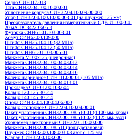
Седло СИН117.013
Тяга СИН32.04.100.10.00.001
Уплотнение корпуса СИН32.04.100.09.00.000
Упор СИН32.04.100.10.00.003-01 (на плунжер 125 мм)
Преобразователь давления измерительный СДВ-И-100,0-4-
20 мА-DC3422-0605-3
Футорка СИН61.01.103.003-01
Хомут СИН63.00.109.000
Штифт СИН25.104-10 (32 МПа)
Штифт СИН25.104-12 (50 МПа)
Штифт СИН61.01.103.005-01
Манжета М100х125 (шевронная)
Манжета СИН32.04.100.04.03.013
Манжета СИН32.04.100.04.03.014
Манжета СИН32.04.100.04.03.016
Колено шарнирное СИН111.000-01 (105 МПа)
Манжета СИН32.04.100.04.013-01
Прокладка СИН61.00.108.604
Кольцо 120-125-30-2-4
Кольцо 140-145-30-2-4
Опора СИН32.04.100.04.06.000
Кольцо стопорное СИН32.04.100.04.00.01
Пакет уплотнения СИН32.00.108.510-01 (d 100 мм, хром)
Пакет уплотнения СИН32.00.108.510-02 (d 125 мм, азот)
Уровнемер электронный СИН32.01.10.00.000
Манжета СИН32.00.108.511 (полиуретановая)
Плунжер СИН32.00.108.003-03 азот d 125 мм
Клапан СИН32.00.108.600