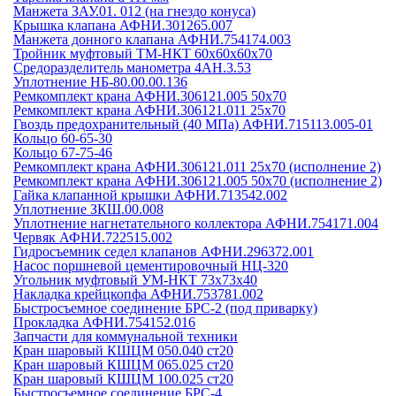
Манжета ЗАУ.01. 012 (на гнездо конуса)
Крышка клапана АФНИ.301265.007
Манжета донного клапана АФНИ.754174.003
Тройник муфтовый ТМ-НКТ 60х60х60х70
Средоразделитель манометра 4АН.3.53
Уплотнение НБ-80.00.00.136
Ремкомплект крана АФНИ.306121.005 50х70
Ремкомплект крана АФНИ.306121.011 25х70
Гвоздь предохранительный (40 МПа) АФНИ.715113.005-01
Кольцо 60-65-30
Кольцо 67-75-46
Ремкомплект крана АФНИ.306121.011 25х70 (исполнение 2)
Ремкомплект крана АФНИ.306121.005 50х70 (исполнение 2)
Гайка клапанной крышки АФНИ.713542.002
Уплотнение ЗКШ.00.008
Уплотнение нагнетательного коллектора АФНИ.754171.004
Червяк АФНИ.722515.002
Гидросъемник седел клапанов АФНИ.296372.001
Насос поршневой цементировочный НЦ-320
Угольник муфтовый УМ-НКТ 73х73х40
Накладка крейцкопфа АФНИ.753781.002
Быстросъемное соединение БРС-2 (под приварку)
Прокладка АФНИ.754152.016
Запчасти для коммунальной техники
Кран шаровый КШЦМ 050.040 ст20
Кран шаровый КШЦМ 065.025 ст20
Кран шаровый КШЦМ 100.025 ст20
Быстросъемное соединение БРС-4