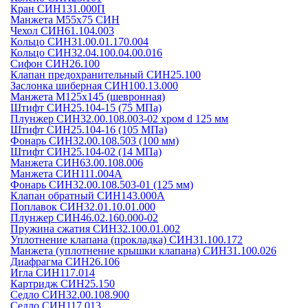
Кран СИН131.000П
Манжета М55х75 СИН
Чехол СИН61.104.003
Кольцо СИН31.00.01.170.004
Кольцо СИН32.04.100.04.00.016
Сифон СИН26.100
Клапан предохранительный СИН25.100
Заслонка шиберная СИН100.13.000
Манжета М125х145 (шевронная)
Штифт СИН25.104-15 (75 МПа)
Плунжер СИН32.00.108.003-02 хром d 125 мм
Штифт СИН25.104-16 (105 МПа)
Фонарь СИН32.00.108.503 (100 мм)
Штифт СИН25.104-02 (14 МПа)
Манжета СИН63.00.108.006
Манжета СИН111.004А
Фонарь СИН32.00.108.503-01 (125 мм)
Клапан обратный СИН143.000А
Поплавок СИН32.01.10.01.000
Плунжер СИН46.02.160.000-02
Пружина сжатия СИН32.100.01.002
Уплотнение клапана (прокладка) СИН31.100.172
Манжета (уплотнение крышки клапана) СИН31.100.026
Диафрагма СИН26.106
Игла СИН117.014
Картридж СИН25.150
Седло СИН32.00.108.900
Седло СИН117.013