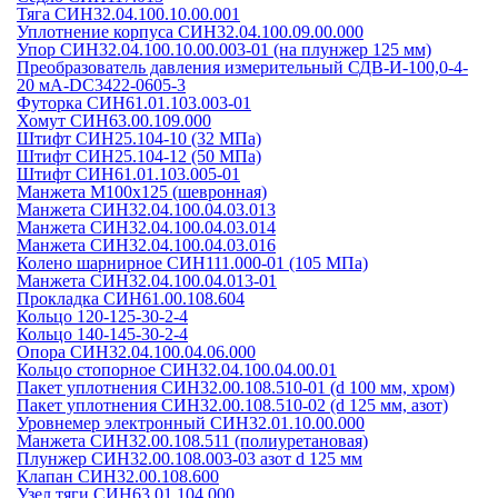
Тяга СИН32.04.100.10.00.001
Уплотнение корпуса СИН32.04.100.09.00.000
Упор СИН32.04.100.10.00.003-01 (на плунжер 125 мм)
Преобразователь давления измерительный СДВ-И-100,0-4-
20 мА-DC3422-0605-3
Футорка СИН61.01.103.003-01
Хомут СИН63.00.109.000
Штифт СИН25.104-10 (32 МПа)
Штифт СИН25.104-12 (50 МПа)
Штифт СИН61.01.103.005-01
Манжета М100х125 (шевронная)
Манжета СИН32.04.100.04.03.013
Манжета СИН32.04.100.04.03.014
Манжета СИН32.04.100.04.03.016
Колено шарнирное СИН111.000-01 (105 МПа)
Манжета СИН32.04.100.04.013-01
Прокладка СИН61.00.108.604
Кольцо 120-125-30-2-4
Кольцо 140-145-30-2-4
Опора СИН32.04.100.04.06.000
Кольцо стопорное СИН32.04.100.04.00.01
Пакет уплотнения СИН32.00.108.510-01 (d 100 мм, хром)
Пакет уплотнения СИН32.00.108.510-02 (d 125 мм, азот)
Уровнемер электронный СИН32.01.10.00.000
Манжета СИН32.00.108.511 (полиуретановая)
Плунжер СИН32.00.108.003-03 азот d 125 мм
Клапан СИН32.00.108.600
Узел тяги СИН63.01.104.000