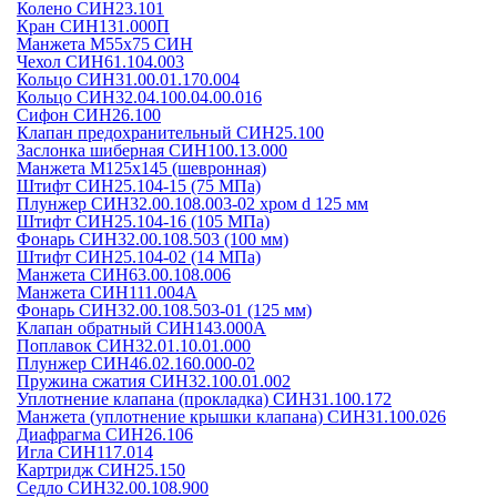
Колено СИН23.101
Кран СИН131.000П
Манжета М55х75 СИН
Чехол СИН61.104.003
Кольцо СИН31.00.01.170.004
Кольцо СИН32.04.100.04.00.016
Сифон СИН26.100
Клапан предохранительный СИН25.100
Заслонка шиберная СИН100.13.000
Манжета М125х145 (шевронная)
Штифт СИН25.104-15 (75 МПа)
Плунжер СИН32.00.108.003-02 хром d 125 мм
Штифт СИН25.104-16 (105 МПа)
Фонарь СИН32.00.108.503 (100 мм)
Штифт СИН25.104-02 (14 МПа)
Манжета СИН63.00.108.006
Манжета СИН111.004А
Фонарь СИН32.00.108.503-01 (125 мм)
Клапан обратный СИН143.000А
Поплавок СИН32.01.10.01.000
Плунжер СИН46.02.160.000-02
Пружина сжатия СИН32.100.01.002
Уплотнение клапана (прокладка) СИН31.100.172
Манжета (уплотнение крышки клапана) СИН31.100.026
Диафрагма СИН26.106
Игла СИН117.014
Картридж СИН25.150
Седло СИН32.00.108.900