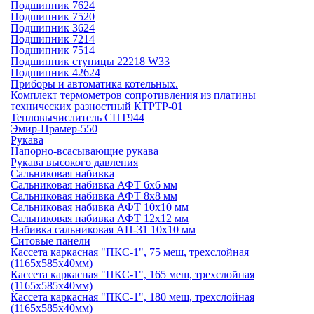
Подшипник 7624
Подшипник 7520
Подшипник 3624
Подшипник 7214
Подшипник 7514
Подшипник ступицы 22218 W33
Подшипник 42624
Приборы и автоматика котельных.
Комплект термометров сопротивления из платины
технических разностный КТРТР-01
Тепловычислитель СПТ944
Эмир-Прамер-550
Рукава
Напорно-всасывающие рукава
Рукава высокого давления
Сальниковая набивка
Сальниковая набивка АФТ 6х6 мм
Сальниковая набивка АФТ 8х8 мм
Сальниковая набивка АФТ 10х10 мм
Сальниковая набивка АФТ 12х12 мм
Набивка сальниковая АП-31 10х10 мм
Ситовые панели
Кассета каркасная "ПКС-1", 75 меш, трехслойная
(1165х585х40мм)
Кассета каркасная "ПКС-1", 165 меш, трехслойная
(1165х585х40мм)
Кассета каркасная "ПКС-1", 180 меш, трехслойная
(1165х585х40мм)