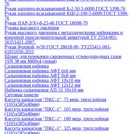
76
Рукав напорно-всасывающий Б-2-50-5-6000 ГОСТ 5398-76
Рукав напорно-всасывающий КЩ-2-100-5-6000 ГОСТ 5398-
76
Рукав ПАР-2(Х)-8-25-46 ГОСТ 18698-79
Рукава высокого давления
Рукав высокого давления с металлическими набивками и
концевой присоединительной арматурой ТУ 2554-001-
56351421-2007.
Рукав буровой ду50 ГОСТ 28618-90, ТУ255411-001-
61811050-2011
Шланг для перекачки сжиженных углеводородных газов
1SN 38 мм М60х4 (левая)
Сальниковая набивка
Сальниковая набивка АФТ 6х6 мм
Сальниковая набивка АФТ 8х8 мм
Сальниковая набивка АФТ 10х10 мм
Сальниковая набивка АФТ 12х12 мм
Набивка сальниковая АП-31 10х10 мм
Ситовые панели
Кассета каркасная "ПКС-1", 75 меш, трехслойная
(1165х585х40мм)
Кассета каркасная "ПКС-1", 165 меш, трехслойная
(1165х585х40мм)
Кассета каркасная "ПКС-1", 180 меш, трехслойная
(1165х585х40мм)
Кассета каркасная "ПКС-1", 325 меш, трехслойная
(1165х585х40мм)