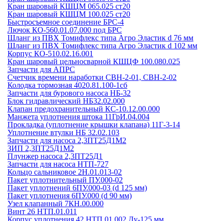
Кран шаровый КШЦМ 065.025 ст20
Кран шаровый КШЦМ 100.025 ст20
Быстросъемное соединение БРС-4
Лючок КО-560.01.07.000 под БРС
Шланг из ПВХ Томифлекс типа Агро Эластик d 76 мм
Шланг из ПВХ Томифлекс типа Агро Эластик d 102 мм
Корпус КО-510.02.16.001
Кран шаровый цельносварной КШЦФ 100.080.025
Запчасти для АПРС
Счетчик времени наработки СВН-2-01, СВН-2-02
Колодка тормозная 4020.81.100-1сб
Запчасти для бурового насоса НБ-32
Блок гидравлический НБ32.02.000
Клапан предохранительный КС-10.12.00.000
Манжета уплотнения штока 11ГрИ.04.004
Прокладка (уплотнение крышки клапана) 11Г-3-14
Уплотнение втулки НБ 32.02.103
Запчасти для насоса 2,3ПТ25Д1М2
ЗИП 2,3ПТ25Д1М2
Плунжер насоса 2,3ПТ25Д1
Запчасти для насоса НТП-727
Кольцо сальниковое 2Н.01.013-02
Пакет уплотнительный ПУ.000-02
Пакет уплотнений 6ПУ.000-03 (d 125 мм)
Пакет уплотнения 6ПУ.000 (d 90 мм)
Узел клапанный 7КН.00.000
Винт 26 НТП.01.011
Корпус уплотнения 42 НТП.01.002 Ду-125 мм