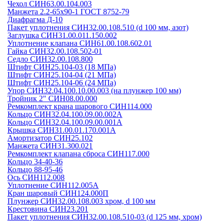
Чехол СИН63.00.104.003
Манжета 2.2-65х90-1 ГОСТ 8752-79
Диафрагма Д-10
Пакет уплотнения СИН32.00.108.510 (d 100 мм, азот)
Заглушка СИН31.00.011.150.002
Уплотнение клапана СИН61.00.108.602.01
Гайка СИН32.00.108.502-01
Седло СИН32.00.108.800
Штифт СИН25.104-03 (18 МПа)
Штифт СИН25.104-04 (21 МПа)
Штифт СИН25.104-06 (24 МПа)
Упор СИН32.04.100.10.00.003 (на плунжер 100 мм)
Тройник 2" СИН08.00.000
Ремкомплект крана шарового СИН114.000
Кольцо СИН32.04.100.09.00.002А
Кольцо СИН32.04.100.09.00.001А
Крышка СИН31.00.01.170.001А
Амортизатор СИН25.102
Манжета СИН31.300.021
Ремкомплект клапана сброса СИН117.000
Кольцо 34-40-36
Кольцо 88-95-46
Ось СИН112.008
Уплотнение СИН112.005А
Кран шаровый СИН124.000П
Плунжер СИН32.00.108.003 хром, d 100 мм
Крестовина СИН23.201
Пакет уплотнения СИН32.00.108.510-03 (d 125 мм, хром)