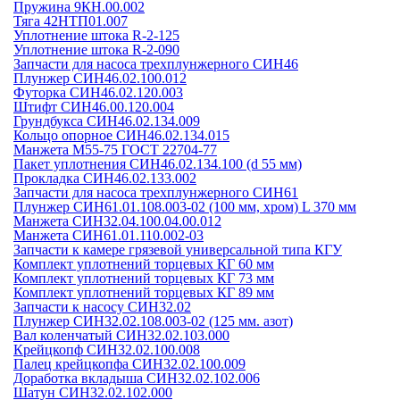
Пружина 9КН.00.002
Тяга 42НТП01.007
Уплотнение штока R-2-125
Уплотнение штока R-2-090
Запчасти для насоса трехплунжерного СИН46
Плунжер СИН46.02.100.012
Футорка СИН46.02.120.003
Штифт СИН46.00.120.004
Грундбукса СИН46.02.134.009
Кольцо опорное СИН46.02.134.015
Манжета М55-75 ГОСТ 22704-77
Пакет уплотнения СИН46.02.134.100 (d 55 мм)
Прокладка СИН46.02.133.002
Запчасти для насоса трехплунжерного СИН61
Плунжер СИН61.01.108.003-02 (100 мм, хром) L 370 мм
Манжета СИН32.04.100.04.00.012
Манжета СИН61.01.110.002-03
Запчасти к камере грязевой универсальной типа КГУ
Комплект уплотнений торцевых КГ 60 мм
Комплект уплотнений торцевых КГ 73 мм
Комплект уплотнений торцевых КГ 89 мм
Запчасти к насосу СИН32.02
Плунжер СИН32.02.108.003-02 (125 мм. азот)
Вал коленчатый СИН32.02.103.000
Крейцкопф СИН32.02.100.008
Палец крейцкопфа СИН32.02.100.009
Доработка вкладыша СИН32.02.102.006
Шатун СИН32.02.102.000