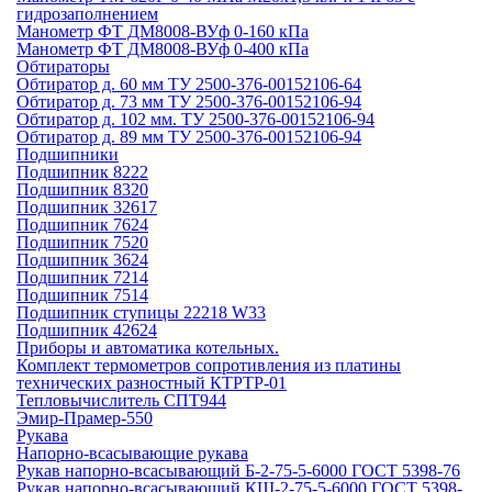
гидрозаполнением
Манометр ФТ ДМ8008-ВУф 0-160 кПа
Манометр ФТ ДМ8008-ВУф 0-400 кПа
Обтираторы
Обтиратор д. 60 мм ТУ 2500-376-00152106-64
Обтиратор д. 73 мм ТУ 2500-376-00152106-94
Обтиратор д. 102 мм. ТУ 2500-376-00152106-94
Обтиратор д. 89 мм ТУ 2500-376-00152106-94
Подшипники
Подшипник 8222
Подшипник 8320
Подшипник 32617
Подшипник 7624
Подшипник 7520
Подшипник 3624
Подшипник 7214
Подшипник 7514
Подшипник ступицы 22218 W33
Подшипник 42624
Приборы и автоматика котельных.
Комплект термометров сопротивления из платины
технических разностный КТРТР-01
Тепловычислитель СПТ944
Эмир-Прамер-550
Рукава
Напорно-всасывающие рукава
Рукав напорно-всасывающий Б-2-75-5-6000 ГОСТ 5398-76
Рукав напорно-всасывающий КЩ-2-75-5-6000 ГОСТ 5398-