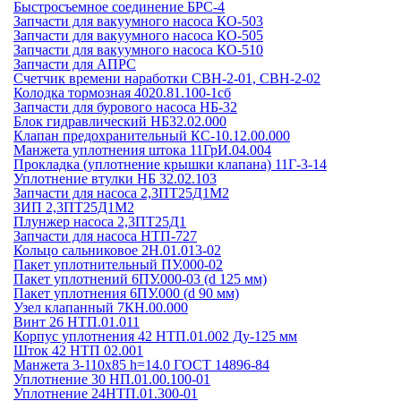
Быстросъемное соединение БРС-4
Запчасти для вакуумного насоса КО-503
Запчасти для вакуумного насоса КО-505
Запчасти для вакуумного насоса КО-510
Запчасти для АПРС
Счетчик времени наработки СВН-2-01, СВН-2-02
Колодка тормозная 4020.81.100-1сб
Запчасти для бурового насоса НБ-32
Блок гидравлический НБ32.02.000
Клапан предохранительный КС-10.12.00.000
Манжета уплотнения штока 11ГрИ.04.004
Прокладка (уплотнение крышки клапана) 11Г-3-14
Уплотнение втулки НБ 32.02.103
Запчасти для насоса 2,3ПТ25Д1М2
ЗИП 2,3ПТ25Д1М2
Плунжер насоса 2,3ПТ25Д1
Запчасти для насоса НТП-727
Кольцо сальниковое 2Н.01.013-02
Пакет уплотнительный ПУ.000-02
Пакет уплотнений 6ПУ.000-03 (d 125 мм)
Пакет уплотнения 6ПУ.000 (d 90 мм)
Узел клапанный 7КН.00.000
Винт 26 НТП.01.011
Корпус уплотнения 42 НТП.01.002 Ду-125 мм
Шток 42 НТП 02.001
Манжета 3-110х85 h=14.0 ГОСТ 14896-84
Уплотнение 30 НП.01.00.100-01
Уплотнение 24НТП.01.300-01