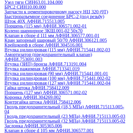
Узел тяги СИН63.01.104.000
БРС2 СИН10.00.000
Запчасти к цементировочному насосу НЦ 320 (9Т)
Быстроразъемное соединение БРС-2 (под резьбу)
Шток 40Х АФНИ.715513.005
Поршень (115 мм) АФНИ.306571.002-01
Колено шарнирное 3КШ.001-02 50х70
Клапан в сборе d 111 мм АФНИ.306577.001-01
Кран запорный шаровый 50/70 АФНИ.306121.005
Крейцкопф в сборе АФНИ.304516.001
Втулка цилиндровая (115 мм) АФНИ.715441.002-03
Амортизатор (предохранительный клапан)
АФНИ.753691.003
Втулка (ЗИП) бронза АФНИ.713191.004
Втулка нажимная АФНИ.713341.019
Втулка цилиндровая (90 мм) АФНИ.715441.001-01
Втулка цилиндровая (100 мм) АФНИ.715441.002-02
Втулка цилиндровая (127 мм) АФНИ.715441.002-04
Гайка штока АФНИ.758412.009
Поршень (127 мм) АФНИ.306571.002-02
Коронка АФНИ.304269.002
Контргайка штока АФНИ.758412.006
Гвоздь предохранительный (18,5 МПа) АФНИ.715113.005-
04
Гвоздь предохранительный (23 МПа) АФНИ.715113.005-03
Гвоздь предохранительный (32 МПа) АФНИ.715113.005-02
Заслонка АФНИ.305365.006
Клапан в сборе d 105 мм АФНИ.306577.001