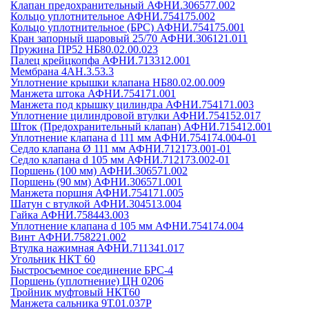
Клапан предохранительный АФНИ.306577.002
Кольцо уплотнительное АФНИ.754175.002
Кольцо уплотнительное (БРС) АФНИ.754175.001
Кран запорный шаровый 25/70 АФНИ.306121.011
Пружина ПР52 НБ80.02.00.023
Палец крейцкопфа АФНИ.713312.001
Мембрана 4АН.3.53.3
Уплотнение крышки клапана НБ80.02.00.009
Манжета штока АФНИ.754171.001
Манжета под крышку цилиндра АФНИ.754171.003
Уплотнение цилиндровой втулки АФНИ.754152.017
Шток (Предохранительный клапан) АФНИ.715412.001
Уплотнение клапана d 111 мм АФНИ.754174.004-01
Седло клапана Ø 111 мм АФНИ.712173.001-01
Седло клапана d 105 мм АФНИ.712173.002-01
Поршень (100 мм) АФНИ.306571.002
Поршень (90 мм) АФНИ.306571.001
Манжета поршня АФНИ.754171.005
Шатун с втулкой АФНИ.304513.004
Гайка АФНИ.758443.003
Уплотнение клапана d 105 мм АФНИ.754174.004
Винт АФНИ.758221.002
Втулка нажимная АФНИ.711341.017
Угольник НКТ 60
Быстросъемное соединение БРС-4
Поршень (уплотнение) ЦН 0206
Тройник муфтовый НКТ60
Манжета сальника 9Т.01.037Р