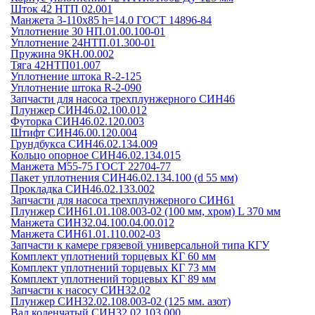
Шток 42 НТП 02.001
Манжета 3-110х85 h=14.0 ГОСТ 14896-84
Уплотнение 30 НП.01.00.100-01
Уплотнение 24НТП.01.300-01
Пружина 9КН.00.002
Тяга 42НТП01.007
Уплотнение штока R-2-125
Уплотнение штока R-2-090
Запчасти для насоса трехплунжерного СИН46
Плунжер СИН46.02.100.012
Футорка СИН46.02.120.003
Штифт СИН46.00.120.004
Грундбукса СИН46.02.134.009
Кольцо опорное СИН46.02.134.015
Манжета М55-75 ГОСТ 22704-77
Пакет уплотнения СИН46.02.134.100 (d 55 мм)
Прокладка СИН46.02.133.002
Запчасти для насоса трехплунжерного СИН61
Плунжер СИН61.01.108.003-02 (100 мм, хром) L 370 мм
Манжета СИН32.04.100.04.00.012
Манжета СИН61.01.110.002-03
Запчасти к камере грязевой универсальной типа КГУ
Комплект уплотнений торцевых КГ 60 мм
Комплект уплотнений торцевых КГ 73 мм
Комплект уплотнений торцевых КГ 89 мм
Запчасти к насосу СИН32.02
Плунжер СИН32.02.108.003-02 (125 мм. азот)
Вал коленчатый СИН32.02.103.000