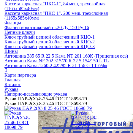
Кассета каркасная "ПКС-1", 84 меш, трехслойная
(1165х585х40мм)
Кассета каркасная "ПКС-1", 200 меш, трехслойная
(1165х585х40мм)
Фланцы
Фланец воротниковый ст.20 Ду 150 Ру 16
Цепные ключи
Ключ трубный цепной облегченный КЦО-1
Ключ трубный цепной облегченный КЦО-2
Ключ трубный цепной облегченный КЦО-3
Шины
Автошина 385 65 R 22,5 Кама NT 201 160К (Прицепная ось)
Автошина Кама NF 202 315/70 R 22.5 154/150 L TL
Автошина Кама-1260-2 425/85 R 21 156 G TT б/фл
Карта партнера
Главная
Каталог
Рукава
Напорно-всасывающие рукава
Рукав ПАР-2(Х)-8-25-46 ГОСТ 18698-79
Рукав ПАР-2(Х)-8-25-46 ГОСТ 18698-79