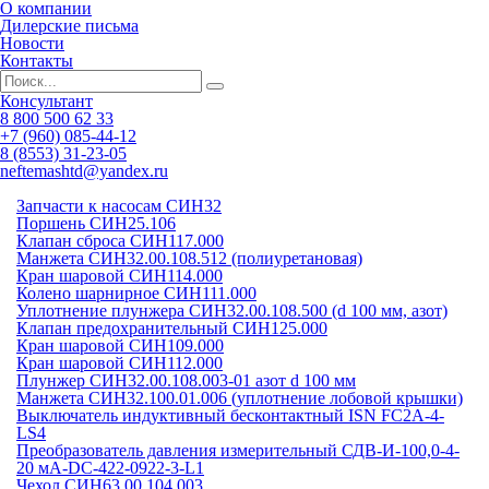
О компании
Дилерские письма
Новости
Контакты
Консультант
8 800 500 62 33
+7 (960) 085-44-12
8 (8553) 31-23-05
neftemashtd@yandex.ru
Запчасти к насосам СИН32
Поршень СИН25.106
Клапан сброса СИН117.000
Манжета СИН32.00.108.512 (полиуретановая)
Кран шаровой СИН114.000
Колено шарнирное СИН111.000
Уплотнение плунжера СИН32.00.108.500 (d 100 мм, азот)
Клапан предохранительный СИН125.000
Кран шаровой СИН109.000
Кран шаровой СИН112.000
Плунжер СИН32.00.108.003-01 азот d 100 мм
Манжета СИН32.100.01.006 (уплотнение лобовой крышки)
Выключатель индуктивный бесконтактный ISN FC2A-4-
LS4
Преобразователь давления измерительный СДВ-И-100,0-4-
20 мА-DC-422-0922-3-L1
Чехол СИН63.00.104.003