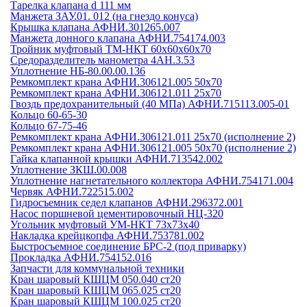
Тарелка клапана d 111 мм
Манжета ЗАУ.01. 012 (на гнездо конуса)
Крышка клапана АФНИ.301265.007
Манжета донного клапана АФНИ.754174.003
Тройник муфтовый ТМ-НКТ 60х60х60х70
Средоразделитель манометра 4АН.3.53
Уплотнение НБ-80.00.00.136
Ремкомплект крана АФНИ.306121.005 50х70
Ремкомплект крана АФНИ.306121.011 25х70
Гвоздь предохранительный (40 МПа) АФНИ.715113.005-01
Кольцо 60-65-30
Кольцо 67-75-46
Ремкомплект крана АФНИ.306121.011 25х70 (исполнение 2)
Ремкомплект крана АФНИ.306121.005 50х70 (исполнение 2)
Гайка клапанной крышки АФНИ.713542.002
Уплотнение ЗКШ.00.008
Уплотнение нагнетательного коллектора АФНИ.754171.004
Червяк АФНИ.722515.002
Гидросъемник седел клапанов АФНИ.296372.001
Насос поршневой цементировочный НЦ-320
Угольник муфтовый УМ-НКТ 73х73х40
Накладка крейцкопфа АФНИ.753781.002
Быстросъемное соединение БРС-2 (под приварку)
Прокладка АФНИ.754152.016
Запчасти для коммунальной техники
Кран шаровый КШЦМ 050.040 ст20
Кран шаровый КШЦМ 065.025 ст20
Кран шаровый КШЦМ 100.025 ст20