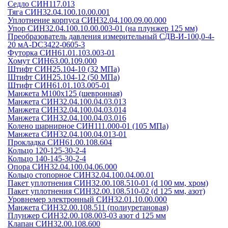
Седло СИН117.013
Тяга СИН32.04.100.10.00.001
Уплотнение корпуса СИН32.04.100.09.00.000
Упор СИН32.04.100.10.00.003-01 (на плунжер 125 мм)
Преобразователь давления измерительный СДВ-И-100,0-4-
20 мА-DC3422-0605-3
Футорка СИН61.01.103.003-01
Хомут СИН63.00.109.000
Штифт СИН25.104-10 (32 МПа)
Штифт СИН25.104-12 (50 МПа)
Штифт СИН61.01.103.005-01
Манжета М100х125 (шевронная)
Манжета СИН32.04.100.04.03.013
Манжета СИН32.04.100.04.03.014
Манжета СИН32.04.100.04.03.016
Колено шарнирное СИН111.000-01 (105 МПа)
Манжета СИН32.04.100.04.013-01
Прокладка СИН61.00.108.604
Кольцо 120-125-30-2-4
Кольцо 140-145-30-2-4
Опора СИН32.04.100.04.06.000
Кольцо стопорное СИН32.04.100.04.00.01
Пакет уплотнения СИН32.00.108.510-01 (d 100 мм, хром)
Пакет уплотнения СИН32.00.108.510-02 (d 125 мм, азот)
Уровнемер электронный СИН32.01.10.00.000
Манжета СИН32.00.108.511 (полиуретановая)
Плунжер СИН32.00.108.003-03 азот d 125 мм
Клапан СИН32.00.108.600