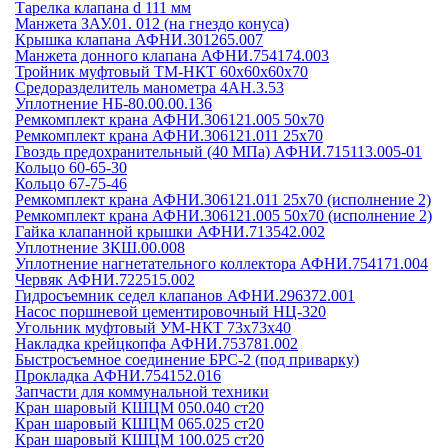
Тарелка клапана d 111 мм
Манжета ЗАУ.01. 012 (на гнездо конуса)
Крышка клапана АФНИ.301265.007
Манжета донного клапана АФНИ.754174.003
Тройник муфтовый ТМ-НКТ 60х60х60х70
Средоразделитель манометра 4АН.3.53
Уплотнение НБ-80.00.00.136
Ремкомплект крана АФНИ.306121.005 50х70
Ремкомплект крана АФНИ.306121.011 25х70
Гвоздь предохранительный (40 МПа) АФНИ.715113.005-01
Кольцо 60-65-30
Кольцо 67-75-46
Ремкомплект крана АФНИ.306121.011 25х70 (исполнение 2)
Ремкомплект крана АФНИ.306121.005 50х70 (исполнение 2)
Гайка клапанной крышки АФНИ.713542.002
Уплотнение ЗКШ.00.008
Уплотнение нагнетательного коллектора АФНИ.754171.004
Червяк АФНИ.722515.002
Гидросъемник седел клапанов АФНИ.296372.001
Насос поршневой цементировочный НЦ-320
Угольник муфтовый УМ-НКТ 73х73х40
Накладка крейцкопфа АФНИ.753781.002
Быстросъемное соединение БРС-2 (под приварку)
Прокладка АФНИ.754152.016
Запчасти для коммунальной техники
Кран шаровый КШЦМ 050.040 ст20
Кран шаровый КШЦМ 065.025 ст20
Кран шаровый КШЦМ 100.025 ст20