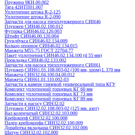
Пружина 9КН.00.002
Тяга 42НТП01.007
Уплотнение штока R-2-125
Уплотнение штока R-2-090
Запчасти для насоса трехплунжерного СИН46
Плунжер СИН46.02.100.012
Футорка СИН46.02.120.003
Штифт СИН46.00.120.004
Грундбукса СИН46.02.134.009
Кольцо опорное СИН46.02.134.015
Манжета М55-75 ГОСТ 22704-77
Пакет уплотнения СИН46.02.134.100 (d 55 мм)
Прокладка СИН46.02.133.002
Запчасти для насоса трехплунжерного СИН61
Плунжер СИН61.01.108.003-02 (100 мм, хром) L 370 мм
Манжета СИН32.04.100.04.00.012
Манжета СИН61.01.110.002-03
Запчасти к камере грязевой универсальной типа КГУ
Комплект уплотнений торцевых КГ 60 мм
Комплект уплотнений торцевых КГ 73 мм
Комплект уплотнений торцевых КГ 89 мм
Запчасти к насосу СИН32.02
Плунжер СИН32.02.108.003-02 (125 мм. азот)
Вал коленчатый СИН32.02.103.000
Крейцкопф СИН32.02.100.008
Палец крейцкопфа СИН32.02.100.009
Доработка вкладыша СИН32.02.102.006
Шатун СИН32.02.102.000