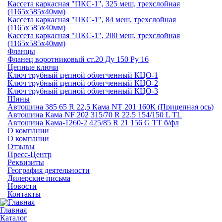
Кассета каркасная "ПКС-1", 325 меш, трехслойная
(1165х585х40мм)
Кассета каркасная "ПКС-1", 84 меш, трехслойная
(1165х585х40мм)
Кассета каркасная "ПКС-1", 200 меш, трехслойная
(1165х585х40мм)
Фланцы
Фланец воротниковый ст.20 Ду 150 Ру 16
Цепные ключи
Ключ трубный цепной облегченный КЦО-1
Ключ трубный цепной облегченный КЦО-2
Ключ трубный цепной облегченный КЦО-3
Шины
Автошина 385 65 R 22,5 Кама NT 201 160К (Прицепная ось)
Автошина Кама NF 202 315/70 R 22.5 154/150 L TL
Автошина Кама-1260-2 425/85 R 21 156 G TT б/фл
О компании
О компании
Отзывы
Пресс-Центр
Реквизиты
География деятельности
Дилерские письма
Новости
Контакты
Главная
Каталог