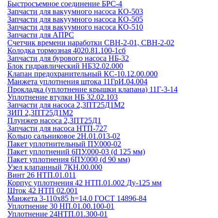
Быстросъемное соединение БРС-4
Запчасти для вакуумного насоса КО-503
Запчасти для вакуумного насоса КО-505
Запчасти для вакуумного насоса КО-510
Запчасти для АПРС
Счетчик времени наработки СВН-2-01, СВН-2-02
Колодка тормозная 4020.81.100-1сб
Запчасти для бурового насоса НБ-32
Блок гидравлический НБ32.02.000
Клапан предохранительный КС-10.12.00.000
Манжета уплотнения штока 11ГрИ.04.004
Прокладка (уплотнение крышки клапана) 11Г-3-14
Уплотнение втулки НБ 32.02.103
Запчасти для насоса 2,3ПТ25Д1М2
ЗИП 2,3ПТ25Д1М2
Плунжер насоса 2,3ПТ25Д1
Запчасти для насоса НТП-727
Кольцо сальниковое 2Н.01.013-02
Пакет уплотнительный ПУ.000-02
Пакет уплотнений 6ПУ.000-03 (d 125 мм)
Пакет уплотнения 6ПУ.000 (d 90 мм)
Узел клапанный 7КН.00.000
Винт 26 НТП.01.011
Корпус уплотнения 42 НТП.01.002 Ду-125 мм
Шток 42 НТП 02.001
Манжета 3-110х85 h=14.0 ГОСТ 14896-84
Уплотнение 30 НП.01.00.100-01
Уплотнение 24НТП.01.300-01