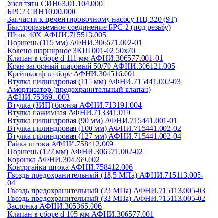
Узел тяги СИН63.01.104.000
БРС2 СИН10.00.000
Запчасти к цементировочному насосу НЦ 320 (9Т)
Быстроразъемное соединение БРС-2 (под резьбу)
Шток 40Х АФНИ.715513.005
Поршень (115 мм) АФНИ.306571.002-01
Колено шарнирное 3КШ.001-02 50х70
Клапан в сборе d 111 мм АФНИ.306577.001-01
Кран запорный шаровый 50/70 АФНИ.306121.005
Крейцкопф в сборе АФНИ.304516.001
Втулка цилиндровая (115 мм) АФНИ.715441.002-03
Амортизатор (предохранительный клапан)
АФНИ.753691.003
Втулка (ЗИП) бронза АФНИ.713191.004
Втулка нажимная АФНИ.713341.019
Втулка цилиндровая (90 мм) АФНИ.715441.001-01
Втулка цилиндровая (100 мм) АФНИ.715441.002-02
Втулка цилиндровая (127 мм) АФНИ.715441.002-04
Гайка штока АФНИ.758412.009
Поршень (127 мм) АФНИ.306571.002-02
Коронка АФНИ.304269.002
Контргайка штока АФНИ.758412.006
Гвоздь предохранительный (18,5 МПа) АФНИ.715113.005-
04
Гвоздь предохранительный (23 МПа) АФНИ.715113.005-03
Гвоздь предохранительный (32 МПа) АФНИ.715113.005-02
Заслонка АФНИ.305365.006
Клапан в сборе d 105 мм АФНИ.306577.001